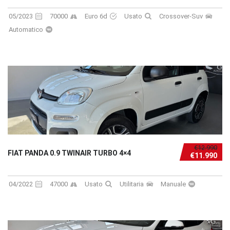
05/2023
70000
Euro 6d
Usato
Crossover-Suv
Automatico
€12.990
FIAT PANDA 0.9 TWINAIR TURBO 4×4
€11.990
04/2022
47000
Usato
Utilitaria
Manuale