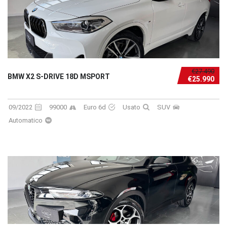
€27.490
BMW X2 S-DRIVE 18D MSPORT
€25.990
09/2022
99000
Euro 6d
Usato
SUV
Automatico