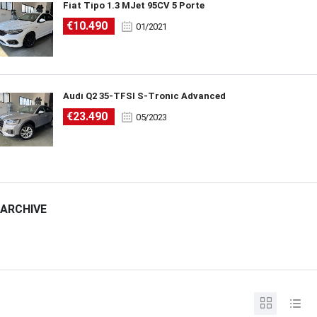
Fiat Tipo 1.3 MJet 95CV 5 Porte
€10.490
01/2021
Audi Q2 35-TFSI S-Tronic Advanced
€23.490
05/2023
ARCHIVE
ARCHIVE