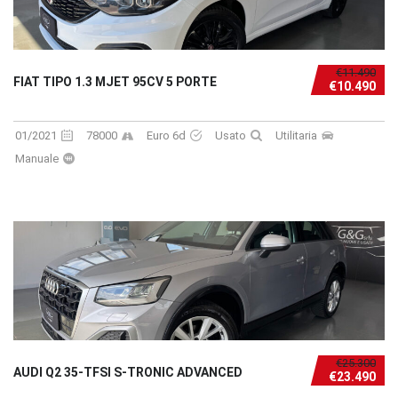
€11.490
FIAT TIPO 1.3 MJET 95CV 5 PORTE
€10.490
01/2021
78000
Euro 6d
Usato
Utilitaria
Manuale
€25.300
AUDI Q2 35-TFSI S-TRONIC ADVANCED
€23.490