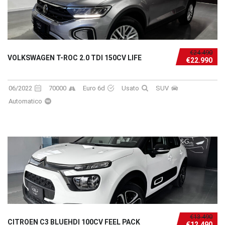
€24.490
VOLKSWAGEN T-ROC 2.0 TDI 150CV LIFE
€22.990
06/2022
70000
Euro 6d
Usato
SUV
Automatico
€13.490
CITROEN C3 BLUEHDI 100CV FEEL PACK
€12.490