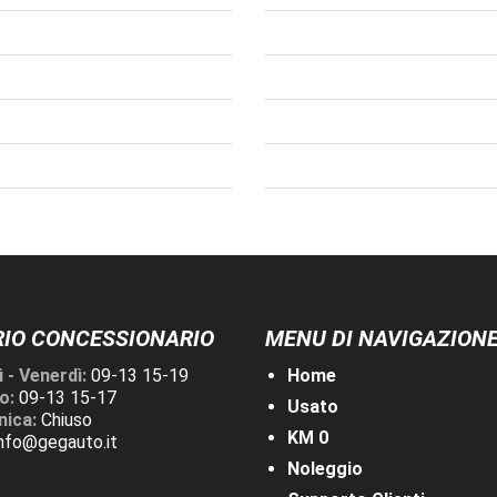
IO CONCESSIONARIO
MENU DI NAVIGAZION
 - Venerdì:
09-13 15-19
Home
o:
09-13 15-17
Usato
ica:
Chiuso
KM 0
info@gegauto.it
Noleggio