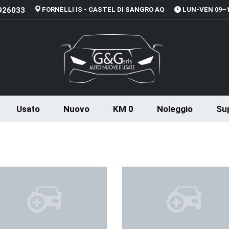
926033
FORNELLI IS - CASTEL DI SANGRO AQ
LUN-VEN 09–13
Usato
Nuovo
KM 0
Noleggio
Sup