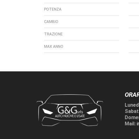
POTENZA
CAMBIO
TRAZIONE
MAX ANNO
ORAR
Lunedì
Sabat
Domen
Mail: