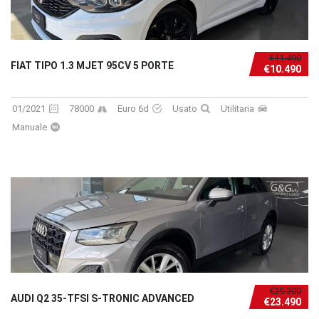
€11.490
FIAT TIPO 1.3 MJET 95CV 5 PORTE
€10.490
01/2021
78000
Euro 6d
Usato
Utilitaria
Manuale
€25.300
AUDI Q2 35-TFSI S-TRONIC ADVANCED
€23.490