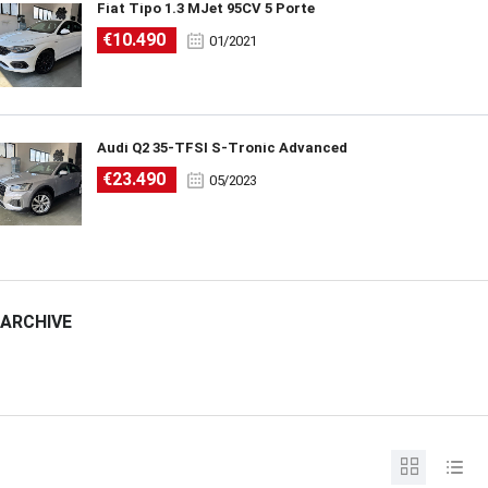
Fiat Tipo 1.3 MJet 95CV 5 Porte
€10.490
01/2021
Audi Q2 35-TFSI S-Tronic Advanced
€23.490
05/2023
ARCHIVE
ARCHIVE