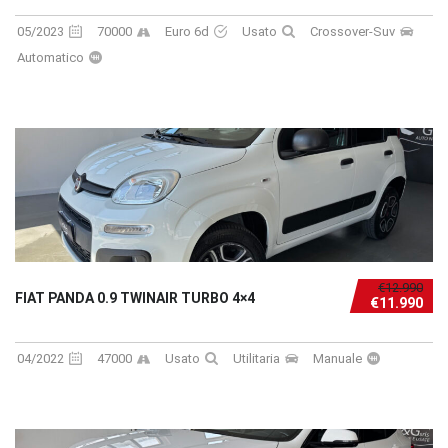
05/2023
70000
Euro 6d
Usato
Crossover-Suv
Automatico
€12.990
FIAT PANDA 0.9 TWINAIR TURBO 4×4
€11.990
04/2022
47000
Usato
Utilitaria
Manuale