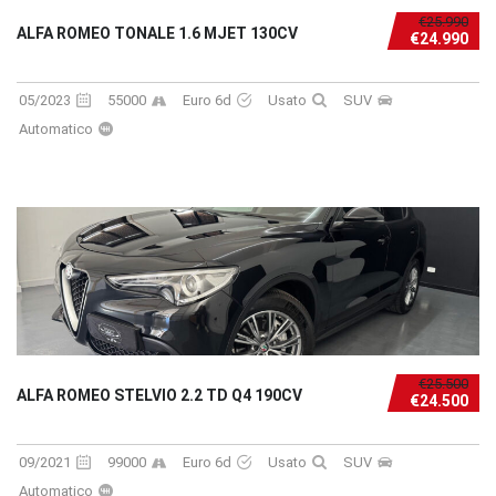
€25.990
ALFA ROMEO TONALE 1.6 MJET 130CV
€24.990
05/2023
55000
Euro 6d
Usato
SUV
Automatico
€25.500
ALFA ROMEO STELVIO 2.2 TD Q4 190CV
€24.500
09/2021
99000
Euro 6d
Usato
SUV
Automatico