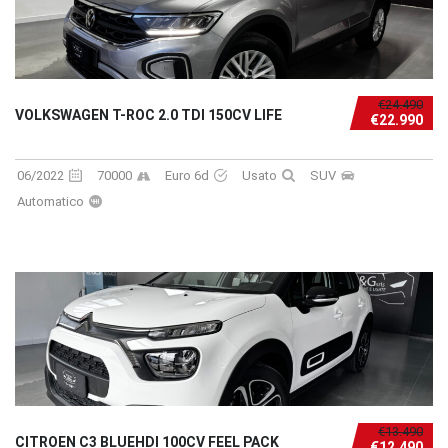
€24.490
VOLKSWAGEN T-ROC 2.0 TDI 150CV LIFE
€22.990
06/2022
70000
Euro 6d
Usato
SUV
Automatico
€13.490
CITROEN C3 BLUEHDI 100CV FEEL PACK
€12.490