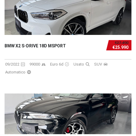
€27.490
BMW X2 S-DRIVE 18D MSPORT
€25.990
09/2022
99000
Euro 6d
Usato
SUV
Automatico