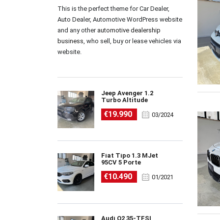
This is the perfect theme for Car Dealer,
Auto Dealer, Automotive WordPress website
and any other
automotive dealership
business
, who sell, buy or lease vehicles via
website.
Jeep Avenger 1.2
Turbo Altitude
€19.990
03/2024
Fiat Tipo 1.3 MJet
95CV 5 Porte
€10.490
01/2021
Audi Q2 35-TFSI