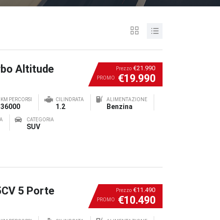
bo Altitude
€21.990
Prezzo
€19.990
PROMO
KM PERCORSI
CILINDRATA
ALIMENTAZIONE
36000
1.2
Benzina
A
CATEGORIA
SUV
5CV 5 Porte
€11.490
Prezzo
€10.490
PROMO