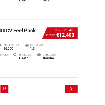
Usato
SUV
100CV Feel Pack
€13.490
Prezzo
€12.490
PROMO
KM PERCORSI
CILINDRATA
62000
1.5
SSIONI
TIPOLOGIA
CATEGORIA
Usato
Berlina
16