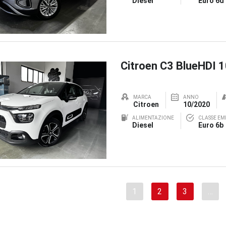
Diesel
Euro 6d
Citroen C3 BlueHDI 
MARCA
ANNO
Citroen
10/2020
ALIMENTAZIONE
CLASSE EMI
Diesel
Euro 6b
1
2
3
…