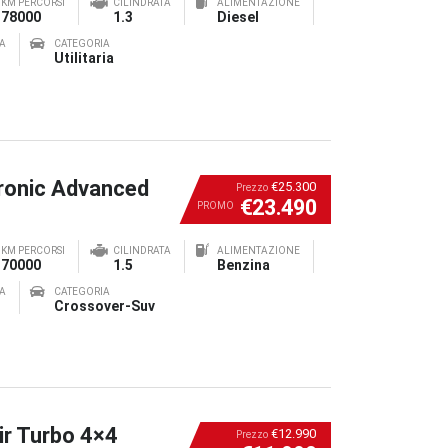
KM PERCORSI
CILINDRATA
ALIMENTAZIONE
78000
1.3
Diesel
A
CATEGORIA
Utilitaria
ronic Advanced
€25.300
Prezzo
€23.490
PROMO
KM PERCORSI
CILINDRATA
ALIMENTAZIONE
70000
1.5
Benzina
A
CATEGORIA
Crossover-Suv
ir Turbo 4×4
€12.990
Prezzo