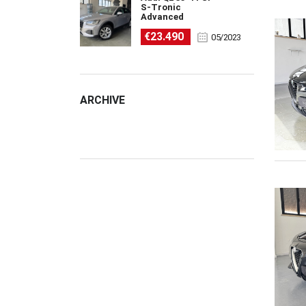
S-Tronic
Advanced
€23.490
05/2023
ARCHIVE
ARCHIVE