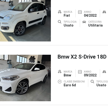
MARCA
ANNO
Fiat
04/2022
TIPOLOGIA
CATEGORIA
Usato
Utilitaria
Bmw X2 S-Drive 18D
MARCA
ANNO
Bmw
09/2022
CLASSE EMISSIONI
TIPOLOGI
Euro 6d
Usato