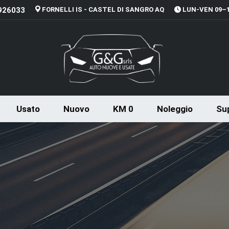
926033
FORNELLI IS - CASTEL DI SANGRO AQ
LUN-VEN 09–13
Usato
Nuovo
KM 0
Noleggio
Sup