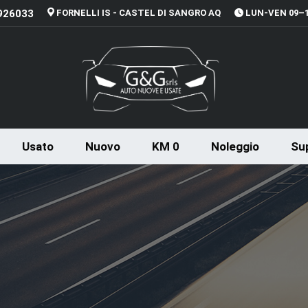
926033
FORNELLI IS - CASTEL DI SANGRO AQ
LUN-VEN 09–13
Usato
Nuovo
KM 0
Noleggio
Sup