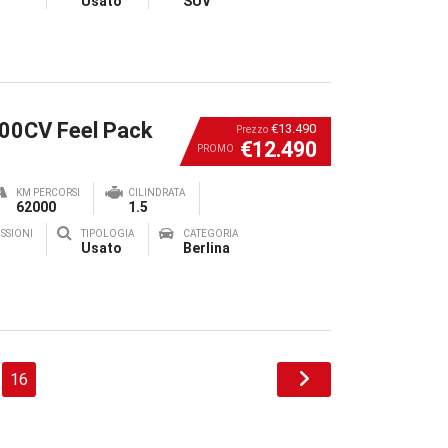
Usato
SUV
100CV Feel Pack
€13.490
Prezzo
€12.490
PROMO
KM PERCORSI
CILINDRATA
62000
1.5
SSIONI
TIPOLOGIA
CATEGORIA
Usato
Berlina
16