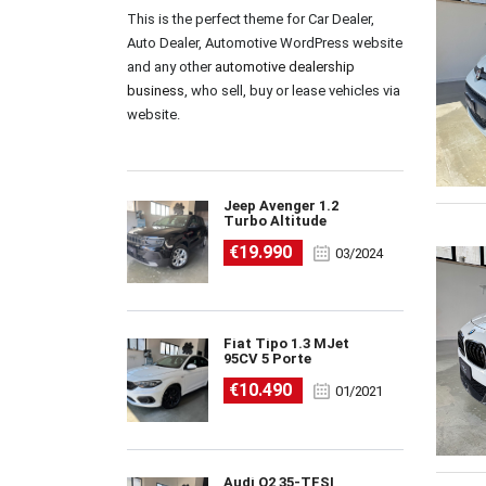
This is the perfect theme for Car Dealer,
Auto Dealer, Automotive WordPress website
and any other
automotive dealership
business
, who sell, buy or lease vehicles via
website.
Jeep Avenger 1.2
Turbo Altitude
€19.990
03/2024
Fiat Tipo 1.3 MJet
95CV 5 Porte
€10.490
01/2021
Audi Q2 35-TFSI