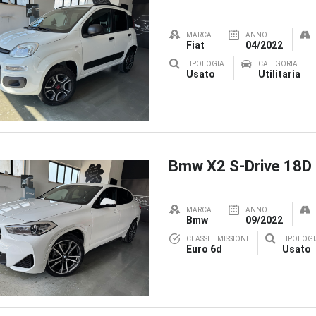
MARCA
ANNO
Fiat
04/2022
TIPOLOGIA
CATEGORIA
Usato
Utilitaria
Bmw X2 S-Drive 18D
MARCA
ANNO
Bmw
09/2022
CLASSE EMISSIONI
TIPOLOGI
Euro 6d
Usato