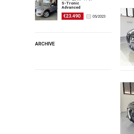
S-Tronic
Advanced
€23.490
05/2023
ARCHIVE
ARCHIVE