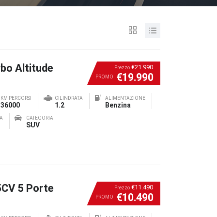
bo Altitude
€21.990
Prezzo
€19.990
PROMO
KM PERCORSI
CILINDRATA
ALIMENTAZIONE
36000
1.2
Benzina
A
CATEGORIA
SUV
5CV 5 Porte
€11.490
Prezzo
€10.490
PROMO