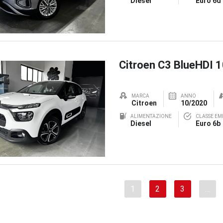
Diesel
Euro 6d
Citroen C3 BlueHDI 
MARCA
ANNO
Citroen
10/2020
ALIMENTAZIONE
CLASSE EMI
Diesel
Euro 6b
1
2
3
…