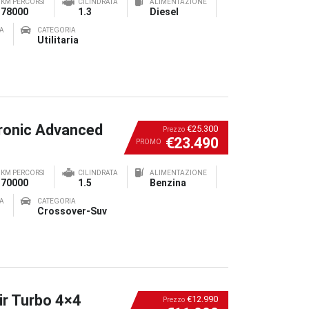
KM PERCORSI
CILINDRATA
ALIMENTAZIONE
78000
1.3
Diesel
A
CATEGORIA
Utilitaria
ronic Advanced
€25.300
Prezzo
€23.490
PROMO
KM PERCORSI
CILINDRATA
ALIMENTAZIONE
70000
1.5
Benzina
A
CATEGORIA
Crossover-Suv
ir Turbo 4×4
€12.990
Prezzo