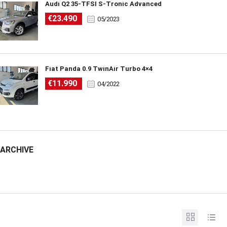
Audi Q2 35-TFSI S-Tronic Advanced
€23.490
05/2023
Fiat Panda 0.9 TwinAir Turbo 4×4
€11.990
04/2022
ARCHIVE
ARCHIVE