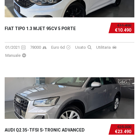
€11.490
FIAT TIPO 1.3 MJET 95CV 5 PORTE
€10.490
01/2021
78000
Euro 6d
Usato
Utilitaria
Manuale
€25.300
AUDI Q2 35-TFSI S-TRONIC ADVANCED
€23.490