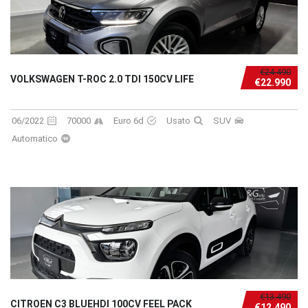
€24.490
VOLKSWAGEN T-ROC 2.0 TDI 150CV LIFE
€22.990
06/2022
70000
Euro 6d
Usato
SUV
Automatico
€13.490
CITROEN C3 BLUEHDI 100CV FEEL PACK
€12.490