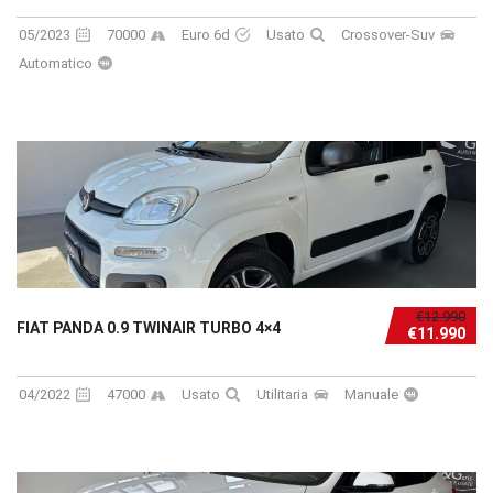
05/2023
70000
Euro 6d
Usato
Crossover-Suv
Automatico
€12.990
FIAT PANDA 0.9 TWINAIR TURBO 4×4
€11.990
04/2022
47000
Usato
Utilitaria
Manuale