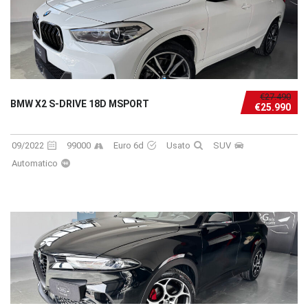
€27.490
BMW X2 S-DRIVE 18D MSPORT
€25.990
09/2022
99000
Euro 6d
Usato
SUV
Automatico