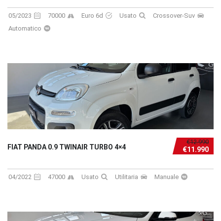
05/2023
70000
Euro 6d
Usato
Crossover-Suv
Automatico
€12.990
FIAT PANDA 0.9 TWINAIR TURBO 4×4
€11.990
04/2022
47000
Usato
Utilitaria
Manuale