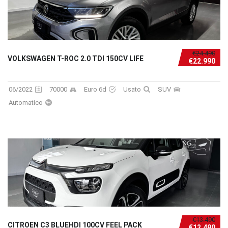
€24.490
VOLKSWAGEN T-ROC 2.0 TDI 150CV LIFE
€22.990
06/2022
70000
Euro 6d
Usato
SUV
Automatico
€13.490
CITROEN C3 BLUEHDI 100CV FEEL PACK
€12.490