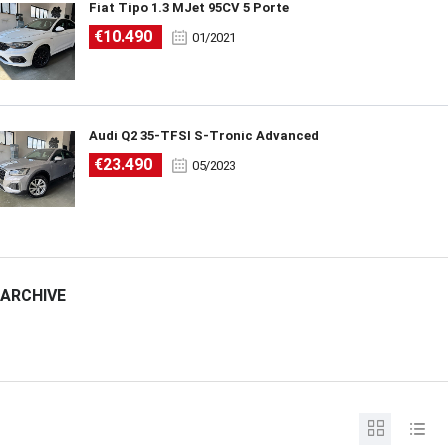
Fiat Tipo 1.3 MJet 95CV 5 Porte
€10.490
01/2021
Audi Q2 35-TFSI S-Tronic Advanced
€23.490
05/2023
ARCHIVE
ARCHIVE