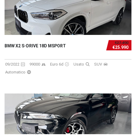
€27.490
BMW X2 S-DRIVE 18D MSPORT
€25.990
09/2022
99000
Euro 6d
Usato
SUV
Automatico