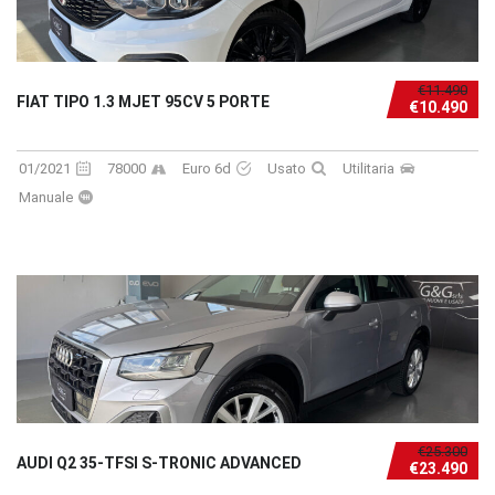
€11.490
FIAT TIPO 1.3 MJET 95CV 5 PORTE
€10.490
01/2021
78000
Euro 6d
Usato
Utilitaria
Manuale
€25.300
AUDI Q2 35-TFSI S-TRONIC ADVANCED
€23.490