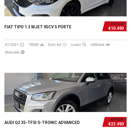
€11.490
FIAT TIPO 1.3 MJET 95CV 5 PORTE
€10.490
01/2021
78000
Euro 6d
Usato
Utilitaria
Manuale
€25.300
AUDI Q2 35-TFSI S-TRONIC ADVANCED
€23.490