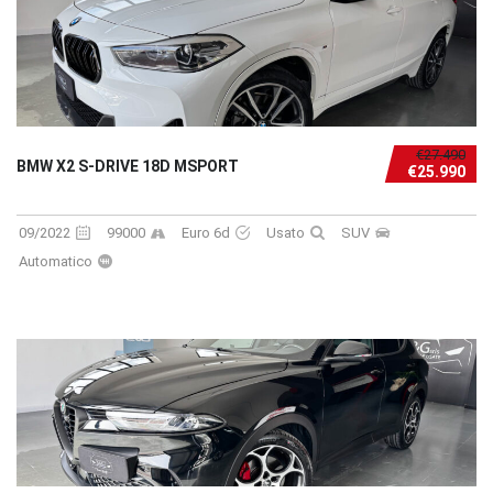
€27.490
BMW X2 S-DRIVE 18D MSPORT
€25.990
09/2022
99000
Euro 6d
Usato
SUV
Automatico