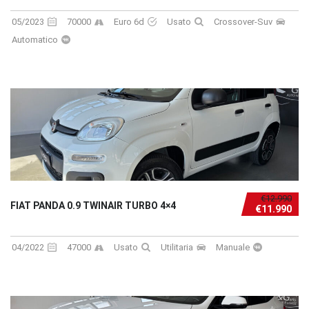
05/2023
70000
Euro 6d
Usato
Crossover-Suv
Automatico
€12.990
FIAT PANDA 0.9 TWINAIR TURBO 4×4
€11.990
04/2022
47000
Usato
Utilitaria
Manuale