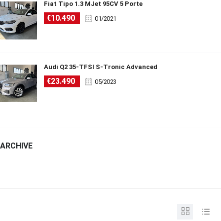
Fiat Tipo 1.3 MJet 95CV 5 Porte
€10.490
01/2021
Audi Q2 35-TFSI S-Tronic Advanced
€23.490
05/2023
ARCHIVE
ARCHIVE