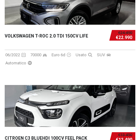
€24.490
VOLKSWAGEN T-ROC 2.0 TDI 150CV LIFE
€22.990
06/2022
70000
Euro 6d
Usato
SUV
Automatico
€13.490
CITROEN C3 BLUEHDI 100CV FEEL PACK
€12.490