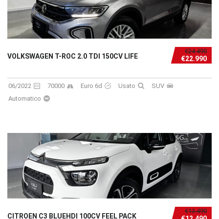
€24.490
VOLKSWAGEN T-ROC 2.0 TDI 150CV LIFE
€22.990
06/2022
70000
Euro 6d
Usato
SUV
Automatico
€13.490
CITROEN C3 BLUEHDI 100CV FEEL PACK
€12.490