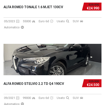
€25.990
ALFA ROMEO TONALE 1.6 MJET 130CV
€24.990
05/2023
55000
Euro 6d
Usato
SUV
Automatico
€25.500
ALFA ROMEO STELVIO 2.2 TD Q4 190CV
€24.500
09/2021
99000
Euro 6d
Usato
SUV
Automatico