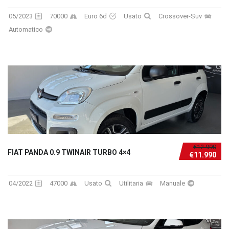
05/2023
70000
Euro 6d
Usato
Crossover-Suv
Automatico
€12.990
FIAT PANDA 0.9 TWINAIR TURBO 4×4
€11.990
04/2022
47000
Usato
Utilitaria
Manuale