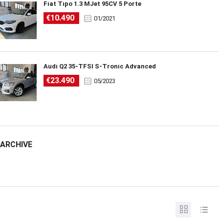
Fiat Tipo 1.3 MJet 95CV 5 Porte
€10.490
01/2021
Audi Q2 35-TFSI S-Tronic Advanced
€23.490
05/2023
ARCHIVE
ARCHIVE