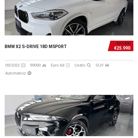
€27.490
BMW X2 S-DRIVE 18D MSPORT
€25.990
09/2022
99000
Euro 6d
Usato
SUV
Automatico