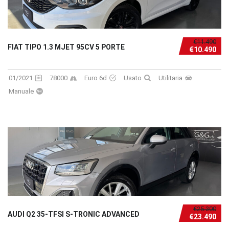
€11.490
FIAT TIPO 1.3 MJET 95CV 5 PORTE
€10.490
01/2021
78000
Euro 6d
Usato
Utilitaria
Manuale
€25.300
AUDI Q2 35-TFSI S-TRONIC ADVANCED
€23.490