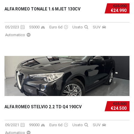
€25.990
ALFA ROMEO TONALE 1.6 MJET 130CV
€24.990
05/2023
55000
Euro 6d
Usato
SUV
Automatico
€25.500
ALFA ROMEO STELVIO 2.2 TD Q4 190CV
€24.500
09/2021
99000
Euro 6d
Usato
SUV
Automatico