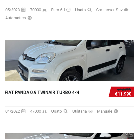
05/2023
70000
Euro 6d
Usato
Crossover-Suv
Automatico
€12.990
FIAT PANDA 0.9 TWINAIR TURBO 4×4
€11.990
04/2022
47000
Usato
Utilitaria
Manuale