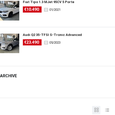
Fiat Tipo 1.3 MJet 95CV 5 Porte
€10.490
01/2021
Audi Q2 35-TFSI S-Tronic Advanced
€23.490
05/2023
ARCHIVE
ARCHIVE