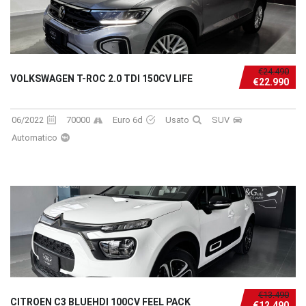
€24.490
VOLKSWAGEN T-ROC 2.0 TDI 150CV LIFE
€22.990
06/2022
70000
Euro 6d
Usato
SUV
Automatico
€13.490
CITROEN C3 BLUEHDI 100CV FEEL PACK
€12.490