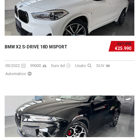
€27.490
BMW X2 S-DRIVE 18D MSPORT
€25.990
09/2022
99000
Euro 6d
Usato
SUV
Automatico