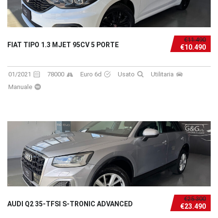
€11.490
FIAT TIPO 1.3 MJET 95CV 5 PORTE
€10.490
01/2021
78000
Euro 6d
Usato
Utilitaria
Manuale
€25.300
AUDI Q2 35-TFSI S-TRONIC ADVANCED
€23.490