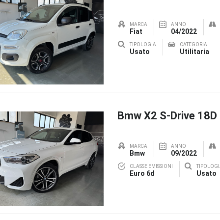
MARCA
ANNO
Fiat
04/2022
TIPOLOGIA
CATEGORIA
Usato
Utilitaria
Bmw X2 S-Drive 18D
MARCA
ANNO
Bmw
09/2022
CLASSE EMISSIONI
TIPOLOGI
Euro 6d
Usato