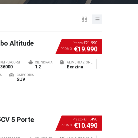
bo Altitude
€21.990
Prezzo
€19.990
PROMO
KM PERCORSI
CILINDRATA
ALIMENTAZIONE
36000
1.2
Benzina
A
CATEGORIA
SUV
5CV 5 Porte
€11.490
Prezzo
€10.490
PROMO