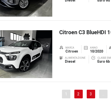
Diesel
Euro 6d
Citroen C3 BlueHDI 
MARCA
ANNO
Citroen
10/2020
ALIMENTAZIONE
CLASSE EMI
Diesel
Euro 6b
1
2
3
…