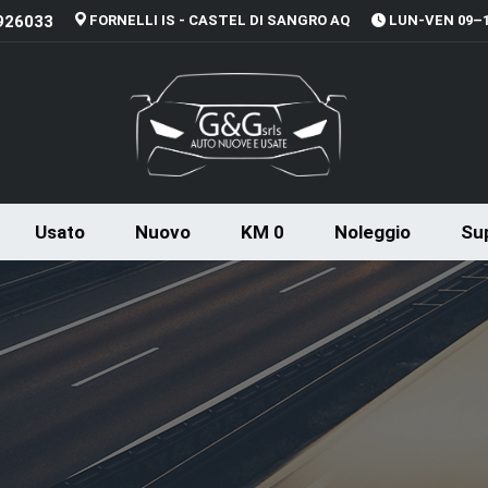
926033
FORNELLI IS - CASTEL DI SANGRO AQ
LUN-VEN 09–13
Usato
Nuovo
KM 0
Noleggio
Sup