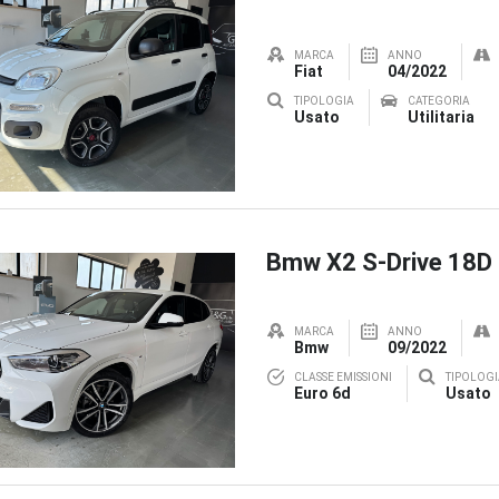
MARCA
ANNO
Fiat
04/2022
TIPOLOGIA
CATEGORIA
Usato
Utilitaria
Bmw X2 S-Drive 18D
MARCA
ANNO
Bmw
09/2022
CLASSE EMISSIONI
TIPOLOGI
Euro 6d
Usato