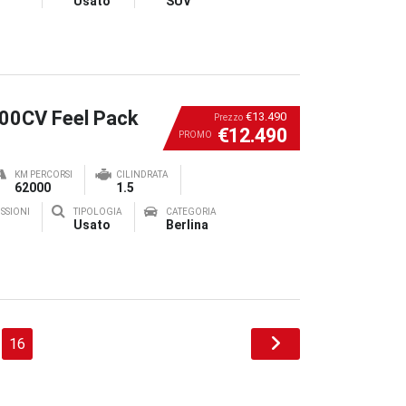
Usato
SUV
100CV Feel Pack
€13.490
Prezzo
€12.490
PROMO
KM PERCORSI
CILINDRATA
62000
1.5
SSIONI
TIPOLOGIA
CATEGORIA
Usato
Berlina
16