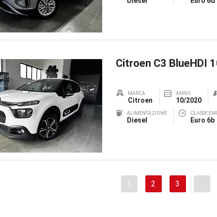
Diesel
Euro 6d
Citroen C3 BlueHDI 
MARCA
ANNO
Citroen
10/2020
ALIMENTAZIONE
CLASSE EMI
Diesel
Euro 6b
1
2
3
…