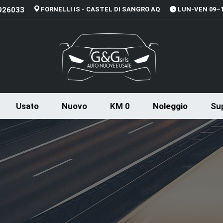
926033
FORNELLI IS - CASTEL DI SANGRO AQ
LUN-VEN 09–13
Usato
Nuovo
KM 0
Noleggio
Sup