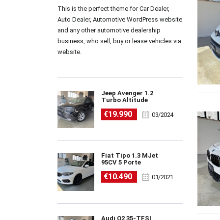
This is the perfect theme for Car Dealer,
Auto Dealer, Automotive WordPress website
and any other
automotive dealership
business
, who sell, buy or lease vehicles via
website.
Jeep Avenger 1.2
Turbo Altitude
€19.990
03/2024
Fiat Tipo 1.3 MJet
95CV 5 Porte
€10.490
01/2021
Audi Q2 35-TFSI