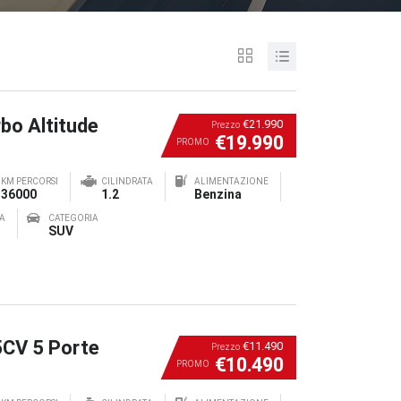
bo Altitude
€21.990
Prezzo
€19.990
PROMO
KM PERCORSI
CILINDRATA
ALIMENTAZIONE
36000
1.2
Benzina
A
CATEGORIA
SUV
5CV 5 Porte
€11.490
Prezzo
€10.490
PROMO