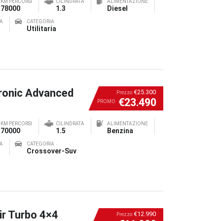
KM PERCORSI
CILINDRATA
ALIMENTAZIONE
78000
1.3
Diesel
A
CATEGORIA
Utilitaria
ronic Advanced
€25.300
Prezzo
€23.490
PROMO
KM PERCORSI
CILINDRATA
ALIMENTAZIONE
70000
1.5
Benzina
A
CATEGORIA
Crossover-Suv
ir Turbo 4×4
€12.990
Prezzo