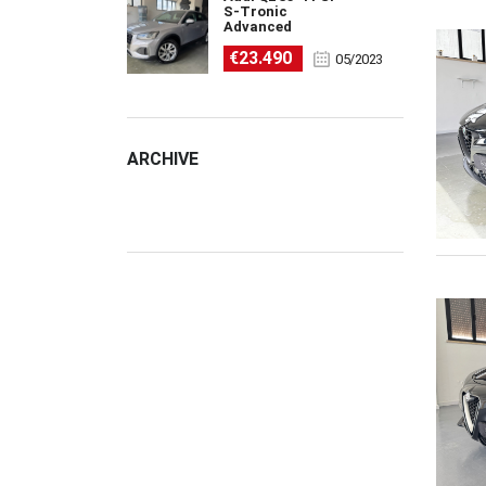
S-Tronic
Advanced
€23.490
05/2023
ARCHIVE
ARCHIVE