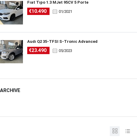
Fiat Tipo 1.3 MJet 95CV 5 Porte
€10.490
01/2021
Audi Q2 35-TFSI S-Tronic Advanced
€23.490
05/2023
ARCHIVE
ARCHIVE