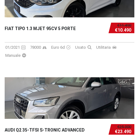
€11.490
FIAT TIPO 1.3 MJET 95CV 5 PORTE
€10.490
01/2021
78000
Euro 6d
Usato
Utilitaria
Manuale
€25.300
AUDI Q2 35-TFSI S-TRONIC ADVANCED
€23.490