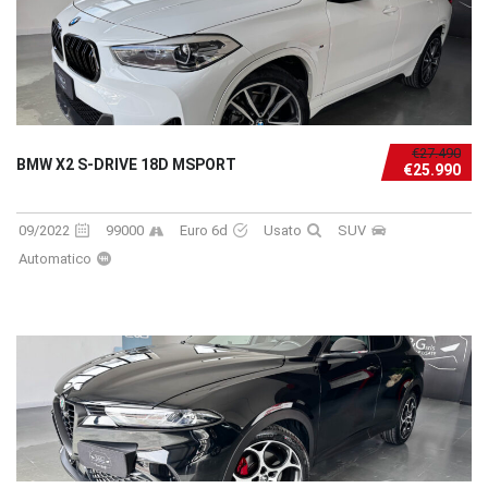
€27.490
BMW X2 S-DRIVE 18D MSPORT
€25.990
09/2022
99000
Euro 6d
Usato
SUV
Automatico