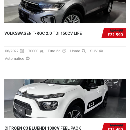
€24.490
VOLKSWAGEN T-ROC 2.0 TDI 150CV LIFE
€22.990
06/2022
70000
Euro 6d
Usato
SUV
Automatico
€13.490
CITROEN C3 BLUEHDI 100CV FEEL PACK
€12.490