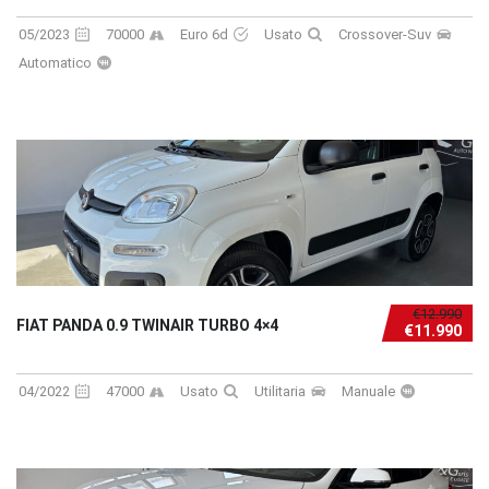
05/2023
70000
Euro 6d
Usato
Crossover-Suv
Automatico
€12.990
FIAT PANDA 0.9 TWINAIR TURBO 4×4
€11.990
04/2022
47000
Usato
Utilitaria
Manuale