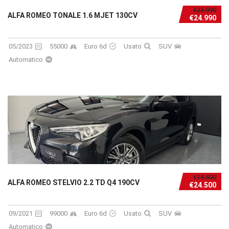
€25.990
ALFA ROMEO TONALE 1.6 MJET 130CV
€24.990
05/2023
55000
Euro 6d
Usato
SUV
Automatico
€25.500
ALFA ROMEO STELVIO 2.2 TD Q4 190CV
€24.500
09/2021
99000
Euro 6d
Usato
SUV
Automatico