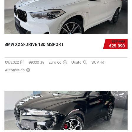
€27.490
BMW X2 S-DRIVE 18D MSPORT
€25.990
09/2022
99000
Euro 6d
Usato
SUV
Automatico