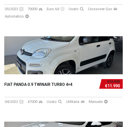
05/2023
70000
Euro 6d
Usato
Crossover-Suv
Automatico
€12.990
FIAT PANDA 0.9 TWINAIR TURBO 4×4
€11.990
04/2022
47000
Usato
Utilitaria
Manuale