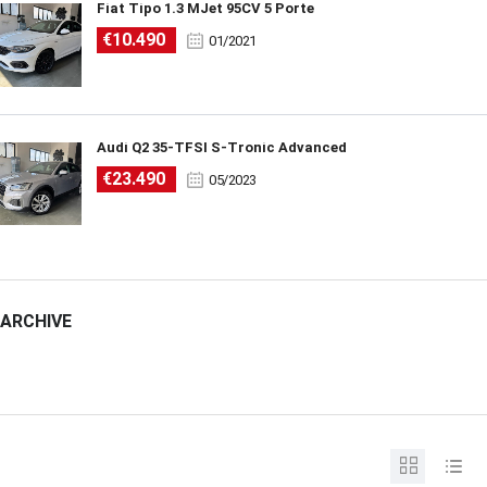
Fiat Tipo 1.3 MJet 95CV 5 Porte
€10.490
01/2021
Audi Q2 35-TFSI S-Tronic Advanced
€23.490
05/2023
ARCHIVE
ARCHIVE