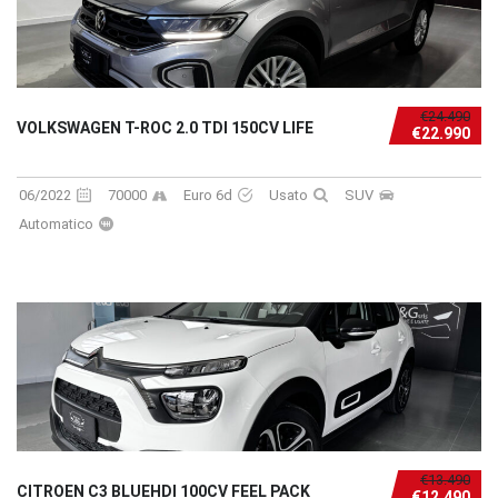
€24.490
VOLKSWAGEN T-ROC 2.0 TDI 150CV LIFE
€22.990
06/2022
70000
Euro 6d
Usato
SUV
Automatico
€13.490
CITROEN C3 BLUEHDI 100CV FEEL PACK
€12.490