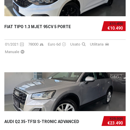
€11.490
FIAT TIPO 1.3 MJET 95CV 5 PORTE
€10.490
01/2021
78000
Euro 6d
Usato
Utilitaria
Manuale
€25.300
AUDI Q2 35-TFSI S-TRONIC ADVANCED
€23.490