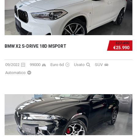
€27.490
BMW X2 S-DRIVE 18D MSPORT
€25.990
09/2022
99000
Euro 6d
Usato
SUV
Automatico