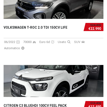
€24.490
VOLKSWAGEN T-ROC 2.0 TDI 150CV LIFE
€22.990
06/2022
70000
Euro 6d
Usato
SUV
Automatico
€13.490
CITROEN C3 BLUEHDI 100CV FEEL PACK
€12.490