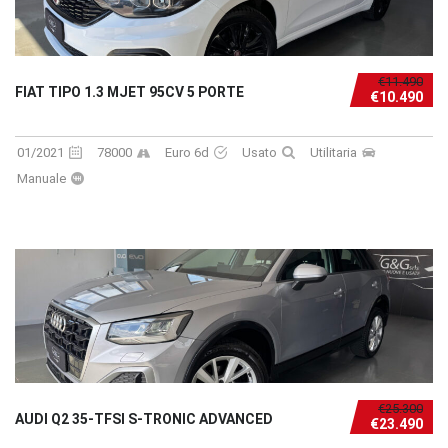
€11.490
FIAT TIPO 1.3 MJET 95CV 5 PORTE
€10.490
01/2021
78000
Euro 6d
Usato
Utilitaria
Manuale
€25.300
AUDI Q2 35-TFSI S-TRONIC ADVANCED
€23.490