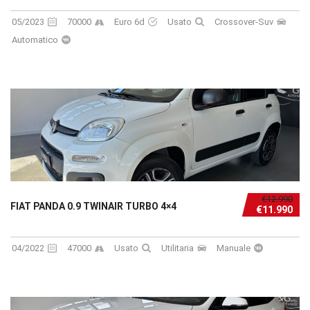
05/2023
70000
Euro 6d
Usato
Crossover-Suv
Automatico
€12.990
FIAT PANDA 0.9 TWINAIR TURBO 4×4
€11.990
04/2022
47000
Usato
Utilitaria
Manuale