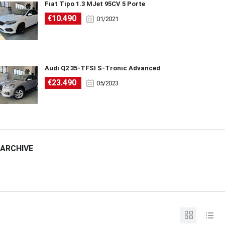
Fiat Tipo 1.3 MJet 95CV 5 Porte
€10.490
01/2021
Audi Q2 35-TFSI S-Tronic Advanced
€23.490
05/2023
ARCHIVE
ARCHIVE