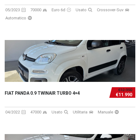
05/2023
70000
Euro 6d
Usato
Crossover-Suv
Automatico
€12.990
FIAT PANDA 0.9 TWINAIR TURBO 4×4
€11.990
04/2022
47000
Usato
Utilitaria
Manuale