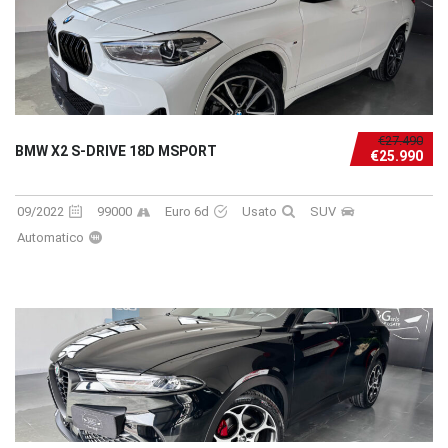
€27.490
BMW X2 S-DRIVE 18D MSPORT
€25.990
09/2022
99000
Euro 6d
Usato
SUV
Automatico