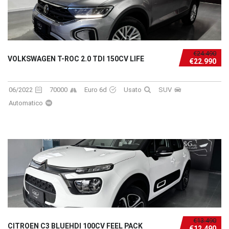
€24.490
VOLKSWAGEN T-ROC 2.0 TDI 150CV LIFE
€22.990
06/2022
70000
Euro 6d
Usato
SUV
Automatico
€13.490
CITROEN C3 BLUEHDI 100CV FEEL PACK
€12.490