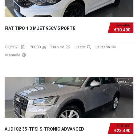
€11.490
FIAT TIPO 1.3 MJET 95CV 5 PORTE
€10.490
01/2021
78000
Euro 6d
Usato
Utilitaria
Manuale
€25.300
AUDI Q2 35-TFSI S-TRONIC ADVANCED
€23.490