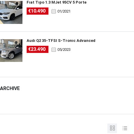
Fiat Tipo 1.3 MJet 95CV 5 Porte
€10.490
01/2021
Audi Q2 35-TFSI S-Tronic Advanced
€23.490
05/2023
ARCHIVE
ARCHIVE