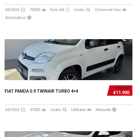
05/2023
70000
Euro 6d
Usato
Crossover-Suv
Automatico
€12.990
FIAT PANDA 0.9 TWINAIR TURBO 4×4
€11.990
04/2022
47000
Usato
Utilitaria
Manuale