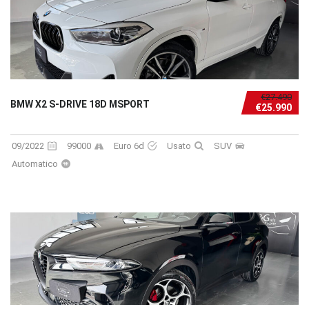
€27.490
BMW X2 S-DRIVE 18D MSPORT
€25.990
09/2022
99000
Euro 6d
Usato
SUV
Automatico