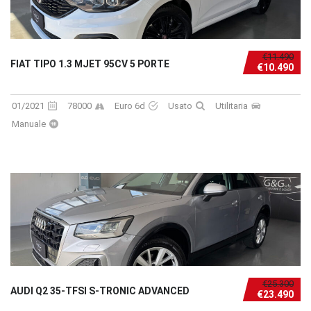
€11.490
FIAT TIPO 1.3 MJET 95CV 5 PORTE
€10.490
01/2021
78000
Euro 6d
Usato
Utilitaria
Manuale
€25.300
AUDI Q2 35-TFSI S-TRONIC ADVANCED
€23.490