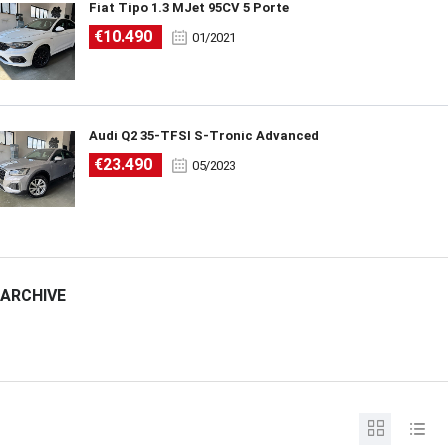
Fiat Tipo 1.3 MJet 95CV 5 Porte
€10.490
01/2021
Audi Q2 35-TFSI S-Tronic Advanced
€23.490
05/2023
ARCHIVE
ARCHIVE