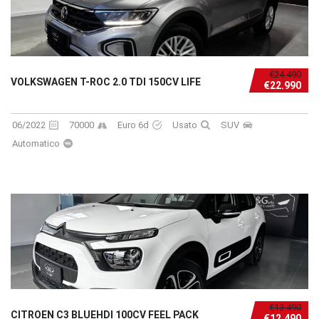
€24.490
VOLKSWAGEN T-ROC 2.0 TDI 150CV LIFE
€22.990
06/2022
70000
Euro 6d
Usato
SUV
Automatico
€13.490
CITROEN C3 BLUEHDI 100CV FEEL PACK
€12.490