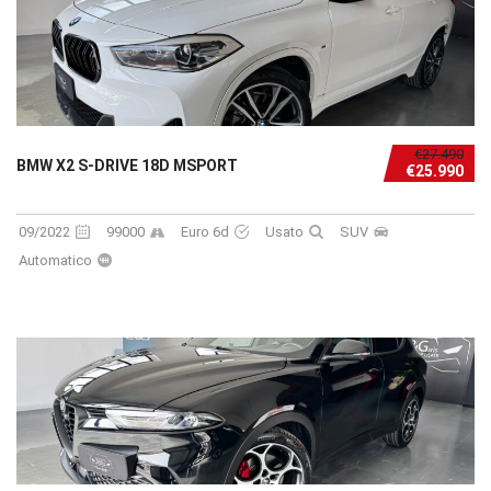
€27.490
BMW X2 S-DRIVE 18D MSPORT
€25.990
09/2022
99000
Euro 6d
Usato
SUV
Automatico