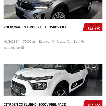
€24.490
VOLKSWAGEN T-ROC 2.0 TDI 150CV LIFE
€22.990
06/2022
70000
Euro 6d
Usato
SUV
Automatico
€13.490
CITROEN C3 BLUEHDI 100CV FEEL PACK
€12.490