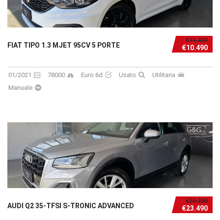
€11.490
FIAT TIPO 1.3 MJET 95CV 5 PORTE
€10.490
01/2021
78000
Euro 6d
Usato
Utilitaria
Manuale
€25.300
AUDI Q2 35-TFSI S-TRONIC ADVANCED
€23.490