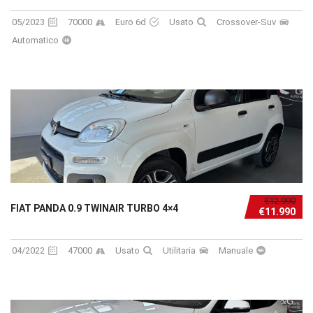
05/2023
70000
Euro 6d
Usato
Crossover-Suv
Automatico
€12.990
FIAT PANDA 0.9 TWINAIR TURBO 4×4
€11.990
04/2022
47000
Usato
Utilitaria
Manuale