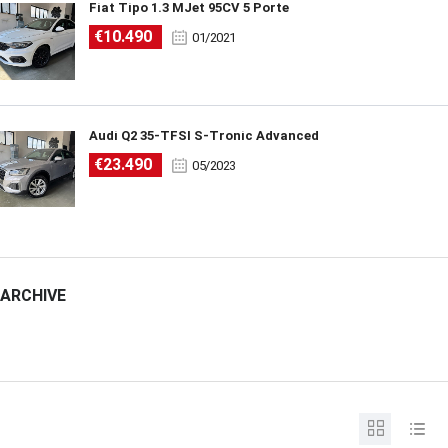
Fiat Tipo 1.3 MJet 95CV 5 Porte
€10.490
01/2021
Audi Q2 35-TFSI S-Tronic Advanced
€23.490
05/2023
ARCHIVE
ARCHIVE