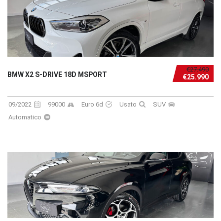
€27.490
BMW X2 S-DRIVE 18D MSPORT
€25.990
09/2022
99000
Euro 6d
Usato
SUV
Automatico