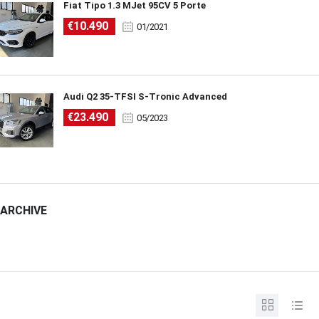
Fiat Tipo 1.3 MJet 95CV 5 Porte
€10.490
01/2021
Audi Q2 35-TFSI S-Tronic Advanced
€23.490
05/2023
ARCHIVE
ARCHIVE