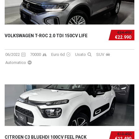
€24.490
VOLKSWAGEN T-ROC 2.0 TDI 150CV LIFE
€22.990
06/2022
70000
Euro 6d
Usato
SUV
Automatico
€13.490
CITROEN C3 BLUEHDI 100CV FEEL PACK
€12.490