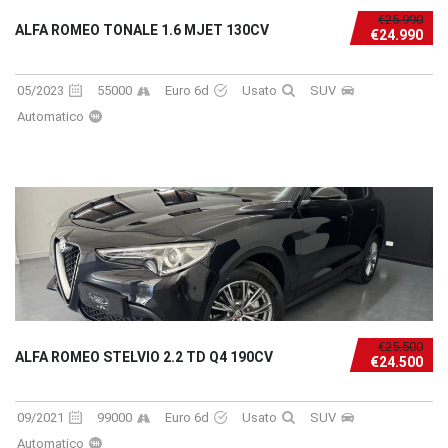
€25.990
ALFA ROMEO TONALE 1.6 MJET 130CV
€24.990
05/2023
55000
Euro 6d
Usato
SUV
Automatico
€25.500
ALFA ROMEO STELVIO 2.2 TD Q4 190CV
€24.500
09/2021
99000
Euro 6d
Usato
SUV
Automatico