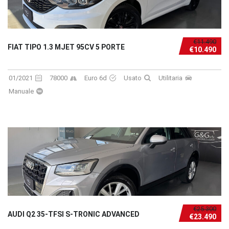
€11.490
FIAT TIPO 1.3 MJET 95CV 5 PORTE
€10.490
01/2021
78000
Euro 6d
Usato
Utilitaria
Manuale
€25.300
AUDI Q2 35-TFSI S-TRONIC ADVANCED
€23.490