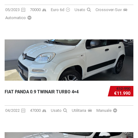
05/2023
70000
Euro 6d
Usato
Crossover-Suv
Automatico
€12.990
FIAT PANDA 0.9 TWINAIR TURBO 4×4
€11.990
04/2022
47000
Usato
Utilitaria
Manuale