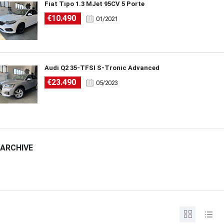
Fiat Tipo 1.3 MJet 95CV 5 Porte
€10.490
01/2021
Audi Q2 35-TFSI S-Tronic Advanced
€23.490
05/2023
ARCHIVE
ARCHIVE