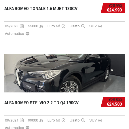
€25.990
ALFA ROMEO TONALE 1.6 MJET 130CV
€24.990
05/2023
55000
Euro 6d
Usato
SUV
Automatico
€25.500
ALFA ROMEO STELVIO 2.2 TD Q4 190CV
€24.500
09/2021
99000
Euro 6d
Usato
SUV
Automatico