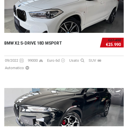
€27.490
BMW X2 S-DRIVE 18D MSPORT
€25.990
09/2022
99000
Euro 6d
Usato
SUV
Automatico