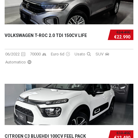
€24.490
VOLKSWAGEN T-ROC 2.0 TDI 150CV LIFE
€22.990
06/2022
70000
Euro 6d
Usato
SUV
Automatico
€13.490
CITROEN C3 BLUEHDI 100CV FEEL PACK
€12.490