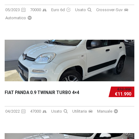
05/2023
70000
Euro 6d
Usato
Crossover-Suv
Automatico
€12.990
FIAT PANDA 0.9 TWINAIR TURBO 4×4
€11.990
04/2022
47000
Usato
Utilitaria
Manuale