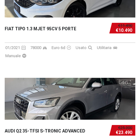
€11.490
FIAT TIPO 1.3 MJET 95CV 5 PORTE
€10.490
01/2021
78000
Euro 6d
Usato
Utilitaria
Manuale
€25.300
AUDI Q2 35-TFSI S-TRONIC ADVANCED
€23.490