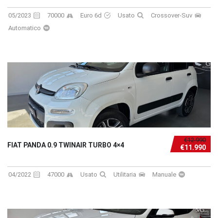
05/2023
70000
Euro 6d
Usato
Crossover-Suv
Automatico
€12.990
FIAT PANDA 0.9 TWINAIR TURBO 4×4
€11.990
04/2022
47000
Usato
Utilitaria
Manuale