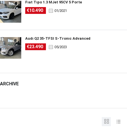
Fiat Tipo 1.3 MJet 95CV 5 Porte
€10.490
01/2021
Audi Q2 35-TFSI S-Tronic Advanced
€23.490
05/2023
ARCHIVE
ARCHIVE