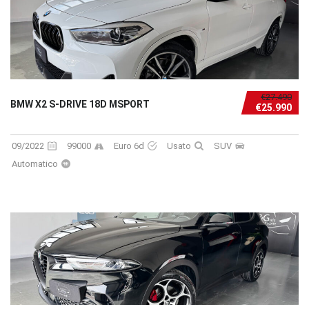
€27.490
BMW X2 S-DRIVE 18D MSPORT
€25.990
09/2022
99000
Euro 6d
Usato
SUV
Automatico