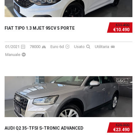
€11.490
FIAT TIPO 1.3 MJET 95CV 5 PORTE
€10.490
01/2021
78000
Euro 6d
Usato
Utilitaria
Manuale
€25.300
AUDI Q2 35-TFSI S-TRONIC ADVANCED
€23.490