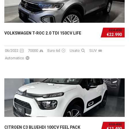
€24.490
VOLKSWAGEN T-ROC 2.0 TDI 150CV LIFE
€22.990
06/2022
70000
Euro 6d
Usato
SUV
Automatico
€13.490
CITROEN C3 BLUEHDI 100CV FEEL PACK
€12.490