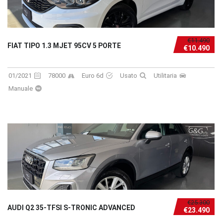
€11.490
FIAT TIPO 1.3 MJET 95CV 5 PORTE
€10.490
01/2021
78000
Euro 6d
Usato
Utilitaria
Manuale
€25.300
AUDI Q2 35-TFSI S-TRONIC ADVANCED
€23.490