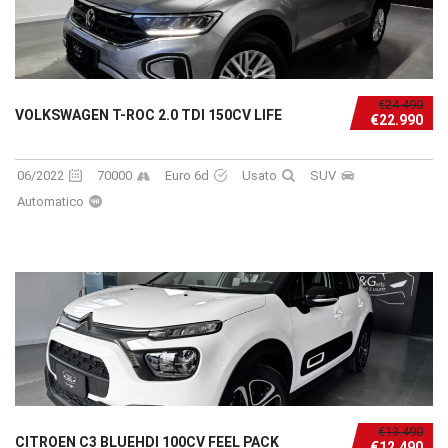
€24.490
VOLKSWAGEN T-ROC 2.0 TDI 150CV LIFE
€22.990
06/2022
70000
Euro 6d
Usato
SUV
Automatico
€13.490
CITROEN C3 BLUEHDI 100CV FEEL PACK
€12.490