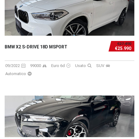
€27.490
BMW X2 S-DRIVE 18D MSPORT
€25.990
09/2022
99000
Euro 6d
Usato
SUV
Automatico