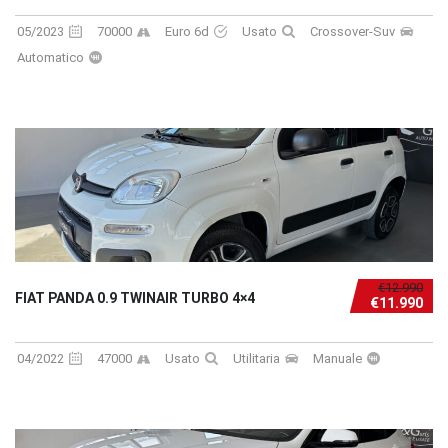
05/2023
70000
Euro 6d
Usato
Crossover-Suv
Automatico
€12.990
FIAT PANDA 0.9 TWINAIR TURBO 4×4
€11.990
04/2022
47000
Usato
Utilitaria
Manuale