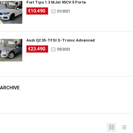
Fiat Tipo 1.3 MJet 95CV 5 Porte
€10.490
01/2021
Audi Q2 35-TFSI S-Tronic Advanced
€23.490
05/2023
ARCHIVE
ARCHIVE