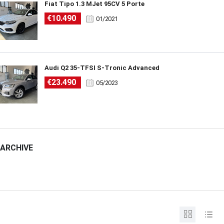
Fiat Tipo 1.3 MJet 95CV 5 Porte
€10.490
01/2021
Audi Q2 35-TFSI S-Tronic Advanced
€23.490
05/2023
ARCHIVE
ARCHIVE