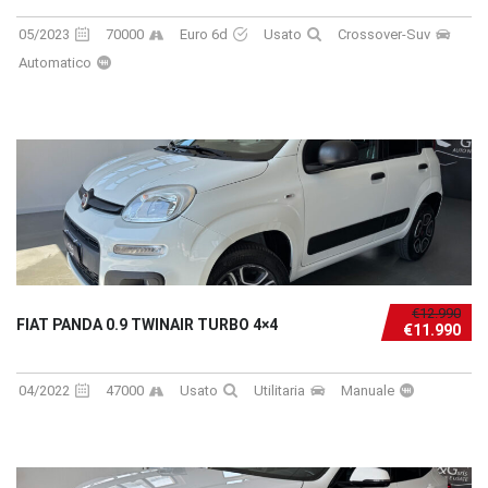
05/2023
70000
Euro 6d
Usato
Crossover-Suv
Automatico
€12.990
FIAT PANDA 0.9 TWINAIR TURBO 4×4
€11.990
04/2022
47000
Usato
Utilitaria
Manuale