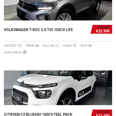
€24.490
VOLKSWAGEN T-ROC 2.0 TDI 150CV LIFE
€22.990
06/2022
70000
Euro 6d
Usato
SUV
Automatico
€13.490
CITROEN C3 BLUEHDI 100CV FEEL PACK
€12.490