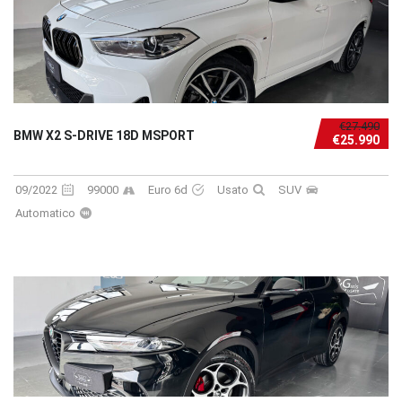
€27.490
BMW X2 S-DRIVE 18D MSPORT
€25.990
09/2022
99000
Euro 6d
Usato
SUV
Automatico