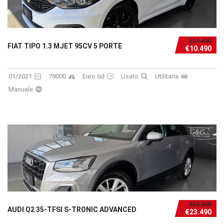
€11.490
FIAT TIPO 1.3 MJET 95CV 5 PORTE
€10.490
01/2021
78000
Euro 6d
Usato
Utilitaria
Manuale
€25.300
AUDI Q2 35-TFSI S-TRONIC ADVANCED
€23.490