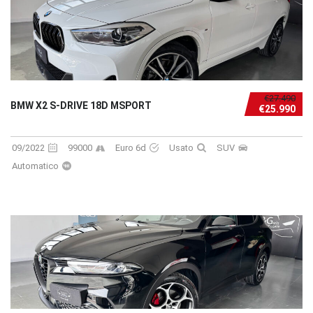
€27.490
BMW X2 S-DRIVE 18D MSPORT
€25.990
09/2022
99000
Euro 6d
Usato
SUV
Automatico