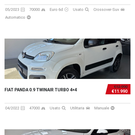
05/2023
70000
Euro 6d
Usato
Crossover-Suv
Automatico
€12.990
FIAT PANDA 0.9 TWINAIR TURBO 4×4
€11.990
04/2022
47000
Usato
Utilitaria
Manuale