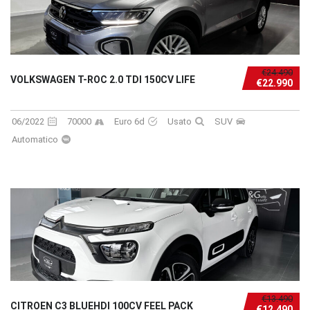
€24.490
VOLKSWAGEN T-ROC 2.0 TDI 150CV LIFE
€22.990
06/2022
70000
Euro 6d
Usato
SUV
Automatico
€13.490
CITROEN C3 BLUEHDI 100CV FEEL PACK
€12.490