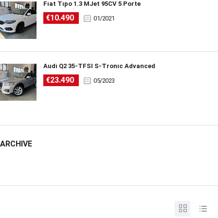
Fiat Tipo 1.3 MJet 95CV 5 Porte
€10.490
01/2021
Audi Q2 35-TFSI S-Tronic Advanced
€23.490
05/2023
ARCHIVE
ARCHIVE