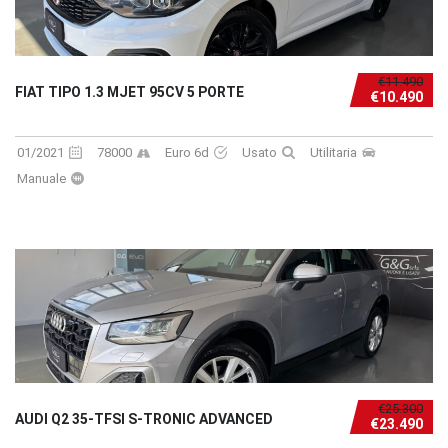
€11.490
FIAT TIPO 1.3 MJET 95CV 5 PORTE
€10.490
01/2021
78000
Euro 6d
Usato
Utilitaria
Manuale
€25.300
AUDI Q2 35-TFSI S-TRONIC ADVANCED
€23.490