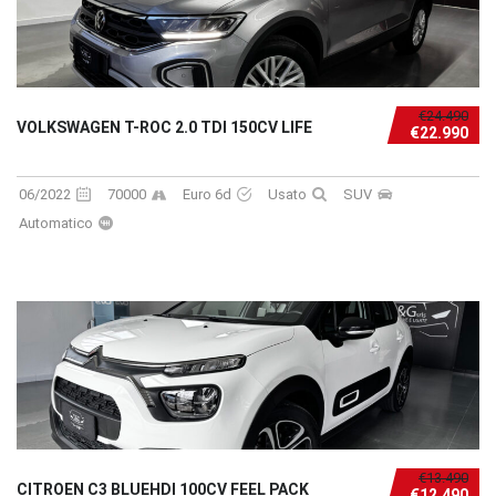
€24.490
VOLKSWAGEN T-ROC 2.0 TDI 150CV LIFE
€22.990
06/2022
70000
Euro 6d
Usato
SUV
Automatico
€13.490
CITROEN C3 BLUEHDI 100CV FEEL PACK
€12.490