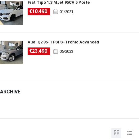
Fiat Tipo 1.3 MJet 95CV 5 Porte
€10.490
01/2021
Audi Q2 35-TFSI S-Tronic Advanced
€23.490
05/2023
ARCHIVE
ARCHIVE