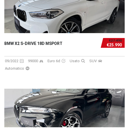
€27.490
BMW X2 S-DRIVE 18D MSPORT
€25.990
09/2022
99000
Euro 6d
Usato
SUV
Automatico