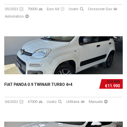
05/2023
70000
Euro 6d
Usato
Crossover-Suv
Automatico
€12.990
FIAT PANDA 0.9 TWINAIR TURBO 4×4
€11.990
04/2022
47000
Usato
Utilitaria
Manuale