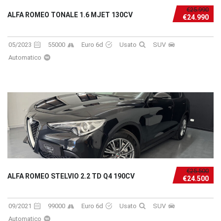
€25.990
ALFA ROMEO TONALE 1.6 MJET 130CV
€24.990
05/2023
55000
Euro 6d
Usato
SUV
Automatico
€25.500
ALFA ROMEO STELVIO 2.2 TD Q4 190CV
€24.500
09/2021
99000
Euro 6d
Usato
SUV
Automatico