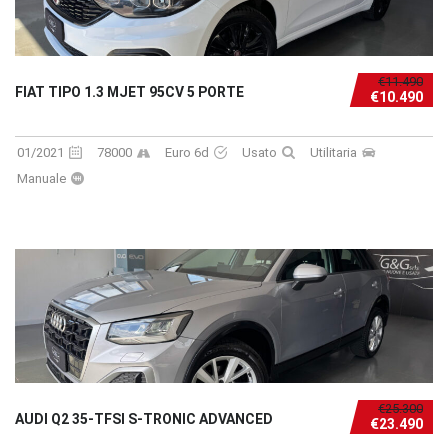
€11.490
FIAT TIPO 1.3 MJET 95CV 5 PORTE
€10.490
01/2021
78000
Euro 6d
Usato
Utilitaria
Manuale
€25.300
AUDI Q2 35-TFSI S-TRONIC ADVANCED
€23.490