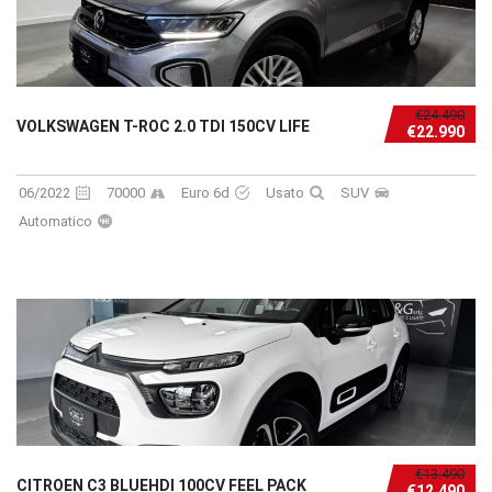
€24.490
VOLKSWAGEN T-ROC 2.0 TDI 150CV LIFE
€22.990
06/2022
70000
Euro 6d
Usato
SUV
Automatico
€13.490
CITROEN C3 BLUEHDI 100CV FEEL PACK
€12.490