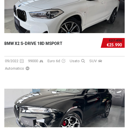
€27.490
BMW X2 S-DRIVE 18D MSPORT
€25.990
09/2022
99000
Euro 6d
Usato
SUV
Automatico