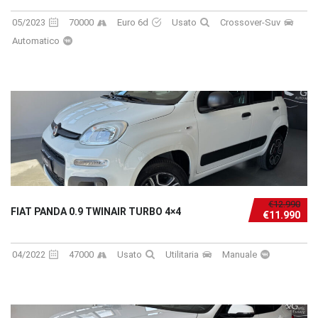
05/2023
70000
Euro 6d
Usato
Crossover-Suv
Automatico
€12.990
FIAT PANDA 0.9 TWINAIR TURBO 4×4
€11.990
04/2022
47000
Usato
Utilitaria
Manuale