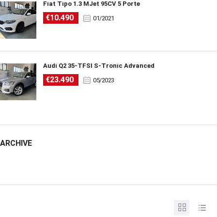
Fiat Tipo 1.3 MJet 95CV 5 Porte
€10.490
01/2021
Audi Q2 35-TFSI S-Tronic Advanced
€23.490
05/2023
ARCHIVE
ARCHIVE