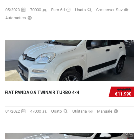
05/2023
70000
Euro 6d
Usato
Crossover-Suv
Automatico
€12.990
FIAT PANDA 0.9 TWINAIR TURBO 4×4
€11.990
04/2022
47000
Usato
Utilitaria
Manuale