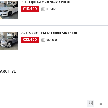
Fiat Tipo 1.3 MJet 95CV 5 Porte
€10.490
01/2021
Audi Q2 35-TFSI S-Tronic Advanced
€23.490
05/2023
ARCHIVE
ARCHIVE