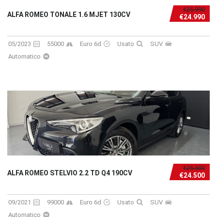
€25.990
ALFA ROMEO TONALE 1.6 MJET 130CV
€24.990
05/2023
55000
Euro 6d
Usato
SUV
Automatico
€25.500
ALFA ROMEO STELVIO 2.2 TD Q4 190CV
€24.500
09/2021
99000
Euro 6d
Usato
SUV
Automatico