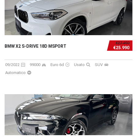
€27.490
BMW X2 S-DRIVE 18D MSPORT
€25.990
09/2022
99000
Euro 6d
Usato
SUV
Automatico