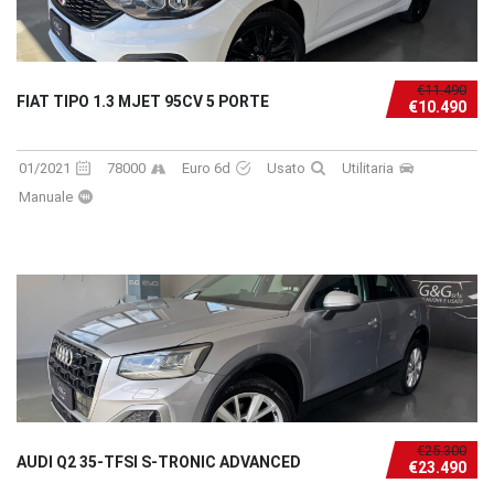
€11.490
FIAT TIPO 1.3 MJET 95CV 5 PORTE
€10.490
01/2021
78000
Euro 6d
Usato
Utilitaria
Manuale
€25.300
AUDI Q2 35-TFSI S-TRONIC ADVANCED
€23.490