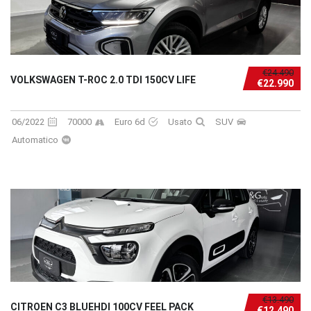
€24.490
VOLKSWAGEN T-ROC 2.0 TDI 150CV LIFE
€22.990
06/2022
70000
Euro 6d
Usato
SUV
Automatico
€13.490
CITROEN C3 BLUEHDI 100CV FEEL PACK
€12.490