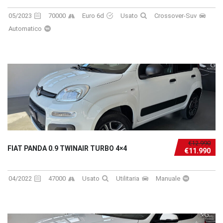
05/2023
70000
Euro 6d
Usato
Crossover-Suv
Automatico
€12.990
FIAT PANDA 0.9 TWINAIR TURBO 4×4
€11.990
04/2022
47000
Usato
Utilitaria
Manuale