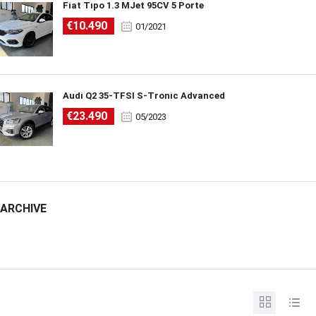
Fiat Tipo 1.3 MJet 95CV 5 Porte
€10.490
01/2021
Audi Q2 35-TFSI S-Tronic Advanced
€23.490
05/2023
ARCHIVE
ARCHIVE