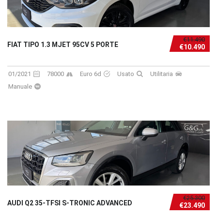
€11.490
FIAT TIPO 1.3 MJET 95CV 5 PORTE
€10.490
01/2021
78000
Euro 6d
Usato
Utilitaria
Manuale
€25.300
AUDI Q2 35-TFSI S-TRONIC ADVANCED
€23.490