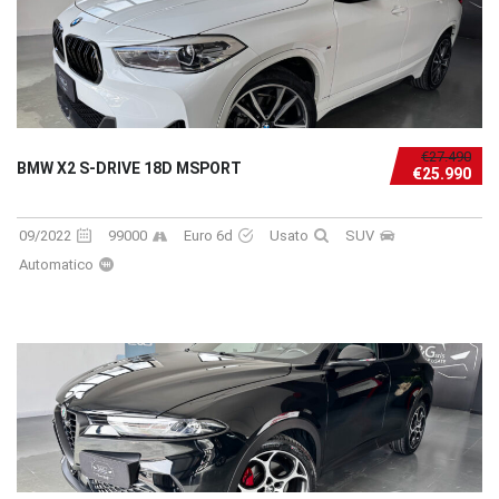
€27.490
BMW X2 S-DRIVE 18D MSPORT
€25.990
09/2022
99000
Euro 6d
Usato
SUV
Automatico