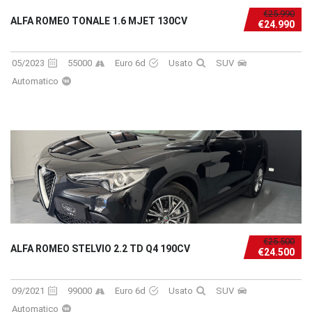
€25.990
ALFA ROMEO TONALE 1.6 MJET 130CV
€24.990
05/2023
55000
Euro 6d
Usato
SUV
Automatico
€25.500
ALFA ROMEO STELVIO 2.2 TD Q4 190CV
€24.500
09/2021
99000
Euro 6d
Usato
SUV
Automatico