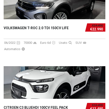
€24.490
VOLKSWAGEN T-ROC 2.0 TDI 150CV LIFE
€22.990
06/2022
70000
Euro 6d
Usato
SUV
Automatico
€13.490
CITROEN C3 BLUEHDI 100CV FEEL PACK
€12.490