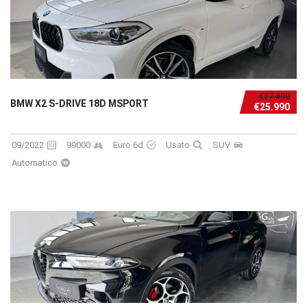
€27.490
BMW X2 S-DRIVE 18D MSPORT
€25.990
09/2022
99000
Euro 6d
Usato
SUV
Automatico