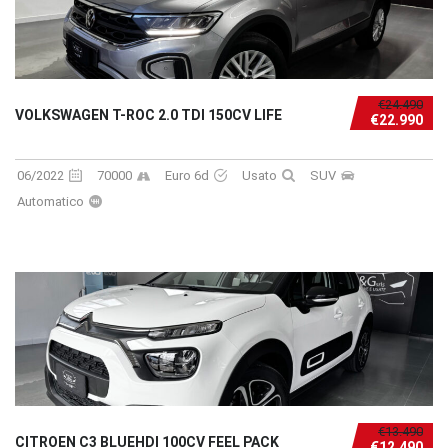
€24.490
VOLKSWAGEN T-ROC 2.0 TDI 150CV LIFE
€22.990
06/2022
70000
Euro 6d
Usato
SUV
Automatico
€13.490
CITROEN C3 BLUEHDI 100CV FEEL PACK
€12.490