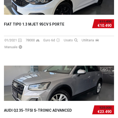
€11.490
FIAT TIPO 1.3 MJET 95CV 5 PORTE
€10.490
01/2021
78000
Euro 6d
Usato
Utilitaria
Manuale
€25.300
AUDI Q2 35-TFSI S-TRONIC ADVANCED
€23.490