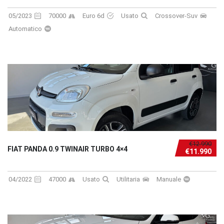
05/2023
70000
Euro 6d
Usato
Crossover-Suv
Automatico
€12.990
FIAT PANDA 0.9 TWINAIR TURBO 4×4
€11.990
04/2022
47000
Usato
Utilitaria
Manuale