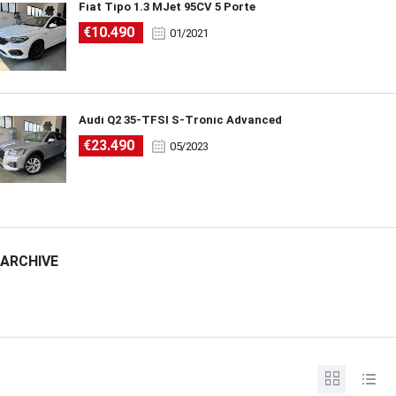
Fiat Tipo 1.3 MJet 95CV 5 Porte
€10.490
01/2021
Audi Q2 35-TFSI S-Tronic Advanced
€23.490
05/2023
ARCHIVE
ARCHIVE