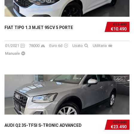
€11.490
FIAT TIPO 1.3 MJET 95CV 5 PORTE
€10.490
01/2021
78000
Euro 6d
Usato
Utilitaria
Manuale
€25.300
AUDI Q2 35-TFSI S-TRONIC ADVANCED
€23.490