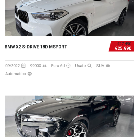
€27.490
BMW X2 S-DRIVE 18D MSPORT
€25.990
09/2022
99000
Euro 6d
Usato
SUV
Automatico