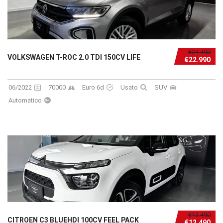
€24.490
VOLKSWAGEN T-ROC 2.0 TDI 150CV LIFE
€22.990
06/2022
70000
Euro 6d
Usato
SUV
Automatico
€13.490
CITROEN C3 BLUEHDI 100CV FEEL PACK
€12.490