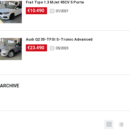
Fiat Tipo 1.3 MJet 95CV 5 Porte
€10.490
01/2021
Audi Q2 35-TFSI S-Tronic Advanced
€23.490
05/2023
ARCHIVE
ARCHIVE