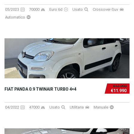
05/2023
70000
Euro 6d
Usato
Crossover-Suv
Automatico
€12.990
FIAT PANDA 0.9 TWINAIR TURBO 4×4
€11.990
04/2022
47000
Usato
Utilitaria
Manuale