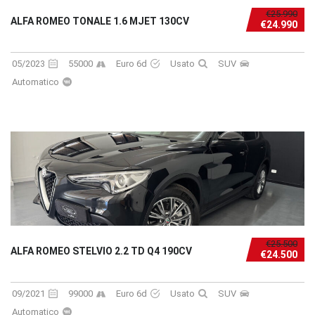
€25.990
ALFA ROMEO TONALE 1.6 MJET 130CV
€24.990
05/2023
55000
Euro 6d
Usato
SUV
Automatico
€25.500
ALFA ROMEO STELVIO 2.2 TD Q4 190CV
€24.500
09/2021
99000
Euro 6d
Usato
SUV
Automatico