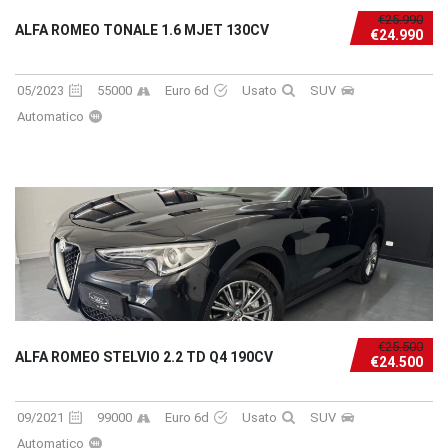
€25.990
ALFA ROMEO TONALE 1.6 MJET 130CV
€24.990
05/2023
55000
Euro 6d
Usato
SUV
Automatico
€25.500
ALFA ROMEO STELVIO 2.2 TD Q4 190CV
€24.500
09/2021
99000
Euro 6d
Usato
SUV
Automatico