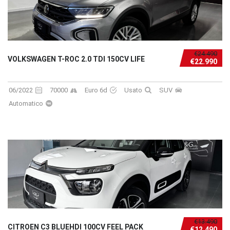
€24.490
VOLKSWAGEN T-ROC 2.0 TDI 150CV LIFE
€22.990
06/2022
70000
Euro 6d
Usato
SUV
Automatico
€13.490
CITROEN C3 BLUEHDI 100CV FEEL PACK
€12.490