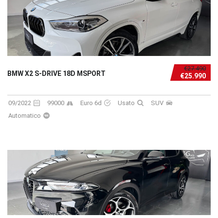
€27.490
BMW X2 S-DRIVE 18D MSPORT
€25.990
09/2022
99000
Euro 6d
Usato
SUV
Automatico