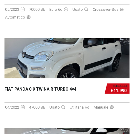
05/2023
70000
Euro 6d
Usato
Crossover-Suv
Automatico
€12.990
FIAT PANDA 0.9 TWINAIR TURBO 4×4
€11.990
04/2022
47000
Usato
Utilitaria
Manuale