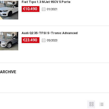
Fiat Tipo 1.3 MJet 95CV 5 Porte
€10.490
01/2021
Audi Q2 35-TFSI S-Tronic Advanced
€23.490
05/2023
ARCHIVE
ARCHIVE