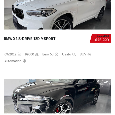
€27.490
BMW X2 S-DRIVE 18D MSPORT
€25.990
09/2022
99000
Euro 6d
Usato
SUV
Automatico