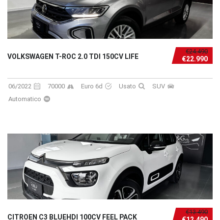
€24.490
VOLKSWAGEN T-ROC 2.0 TDI 150CV LIFE
€22.990
06/2022
70000
Euro 6d
Usato
SUV
Automatico
€13.490
CITROEN C3 BLUEHDI 100CV FEEL PACK
€12.490