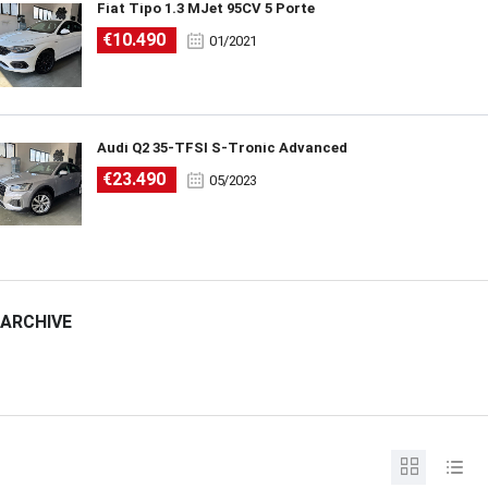
Fiat Tipo 1.3 MJet 95CV 5 Porte
€10.490
01/2021
Audi Q2 35-TFSI S-Tronic Advanced
€23.490
05/2023
ARCHIVE
ARCHIVE