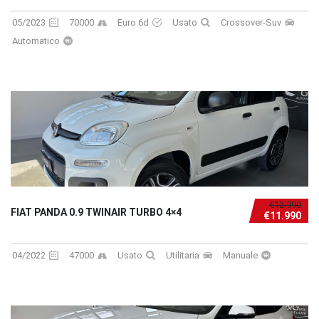
05/2023
70000
Euro 6d
Usato
Crossover-Suv
Automatico
€12.990
FIAT PANDA 0.9 TWINAIR TURBO 4×4
€11.990
04/2022
47000
Usato
Utilitaria
Manuale