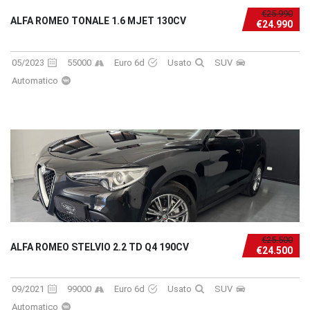
€25.990
ALFA ROMEO TONALE 1.6 MJET 130CV
€24.990
05/2023
55000
Euro 6d
Usato
SUV
Automatico
€25.500
ALFA ROMEO STELVIO 2.2 TD Q4 190CV
€24.500
09/2021
99000
Euro 6d
Usato
SUV
Automatico