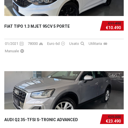
€11.490
FIAT TIPO 1.3 MJET 95CV 5 PORTE
€10.490
01/2021
78000
Euro 6d
Usato
Utilitaria
Manuale
€25.300
AUDI Q2 35-TFSI S-TRONIC ADVANCED
€23.490