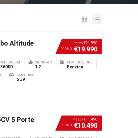
bo Altitude
€21.990
Prezzo
€19.990
PROMO
KM PERCORSI
CILINDRATA
ALIMENTAZIONE
36000
1.2
Benzina
A
CATEGORIA
SUV
5CV 5 Porte
€11.490
Prezzo
€10.490
PROMO