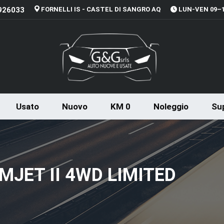
926033
FORNELLI IS - CASTEL DI SANGRO AQ
LUN-VEN 09–13
Usato
Nuovo
KM 0
Noleggio
Sup
MJET II 4WD LIMITED