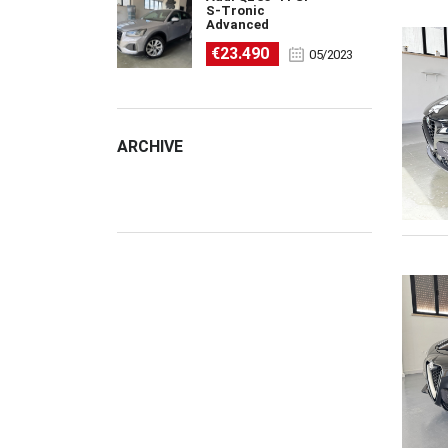
S-Tronic
Advanced
€23.490
05/2023
ARCHIVE
ARCHIVE