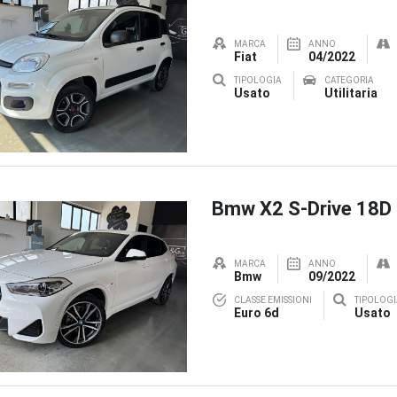
MARCA
ANNO
Fiat
04/2022
TIPOLOGIA
CATEGORIA
Usato
Utilitaria
Bmw X2 S-Drive 18D
MARCA
ANNO
Bmw
09/2022
CLASSE EMISSIONI
TIPOLOGI
Euro 6d
Usato