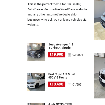
This is the perfect theme for Car Dealer,
Auto Dealer, Automotive WordPress website
and any other
automotive dealership
business
, who sell, buy or lease vehicles via
website.
Jeep Avenger 1.2
Turbo Altitude
€19.990
03/2024
Fiat Tipo 1.3 MJet
95CV 5 Porte
€10.490
01/2021
Audi Q2 35-TFSI