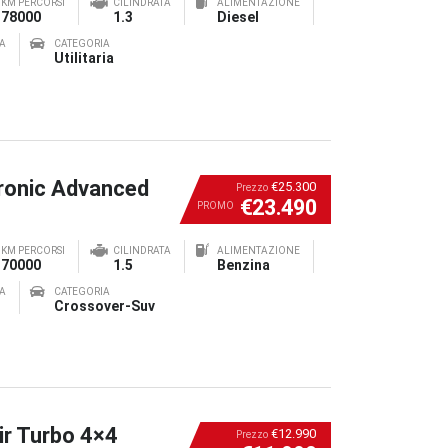
KM PERCORSI
CILINDRATA
ALIMENTAZIONE
78000
1.3
Diesel
A
CATEGORIA
Utilitaria
ronic Advanced
€25.300
Prezzo
€23.490
PROMO
KM PERCORSI
CILINDRATA
ALIMENTAZIONE
70000
1.5
Benzina
A
CATEGORIA
Crossover-Suv
ir Turbo 4×4
€12.990
Prezzo