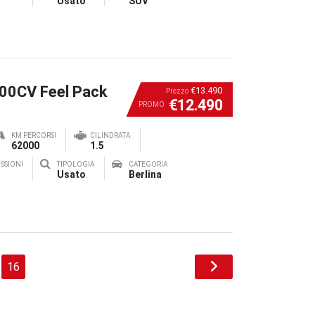
Usato
SUV
100CV Feel Pack
€13.490
Prezzo
€12.490
PROMO
KM PERCORSI
CILINDRATA
62000
1.5
SSIONI
TIPOLOGIA
CATEGORIA
Usato
Berlina
16