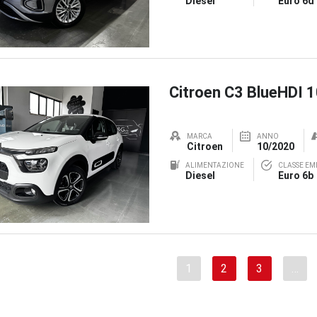
Diesel
Euro 6d
Citroen C3 BlueHDI 
MARCA
ANNO
Citroen
10/2020
ALIMENTAZIONE
CLASSE EMI
Diesel
Euro 6b
1
2
3
…