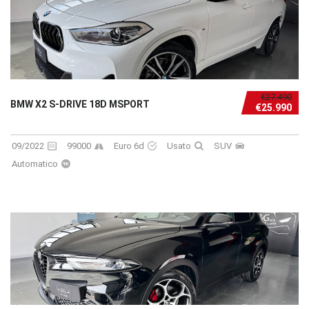
€27.490
BMW X2 S-DRIVE 18D MSPORT
€25.990
09/2022
99000
Euro 6d
Usato
SUV
Automatico