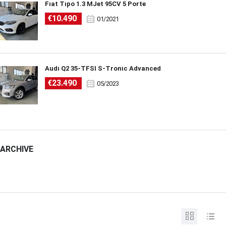
Fiat Tipo 1.3 MJet 95CV 5 Porte
€10.490
01/2021
Audi Q2 35-TFSI S-Tronic Advanced
€23.490
05/2023
ARCHIVE
ARCHIVE