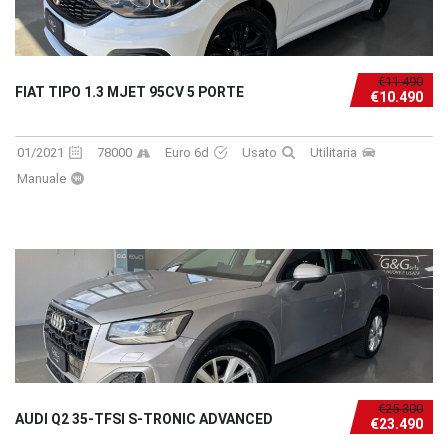
€11.490
FIAT TIPO 1.3 MJET 95CV 5 PORTE
€10.490
01/2021
78000
Euro 6d
Usato
Utilitaria
Manuale
€25.300
AUDI Q2 35-TFSI S-TRONIC ADVANCED
€23.490