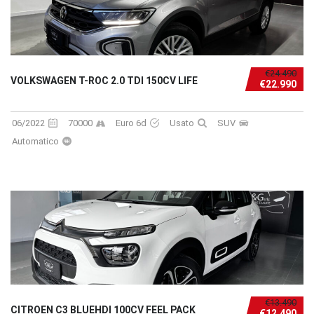
€24.490
VOLKSWAGEN T-ROC 2.0 TDI 150CV LIFE
€22.990
06/2022
70000
Euro 6d
Usato
SUV
Automatico
€13.490
CITROEN C3 BLUEHDI 100CV FEEL PACK
€12.490