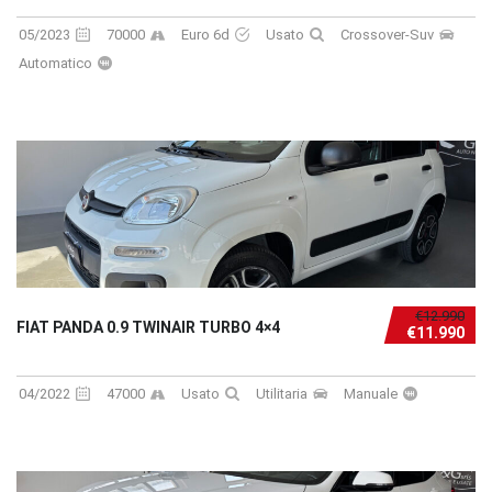
05/2023
70000
Euro 6d
Usato
Crossover-Suv
Automatico
€12.990
FIAT PANDA 0.9 TWINAIR TURBO 4×4
€11.990
04/2022
47000
Usato
Utilitaria
Manuale