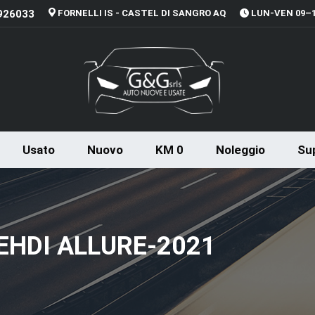
926033
FORNELLI IS - CASTEL DI SANGRO AQ
LUN-VEN 09–13
Usato
Nuovo
KM 0
Noleggio
Sup
EHDI ALLURE-2021