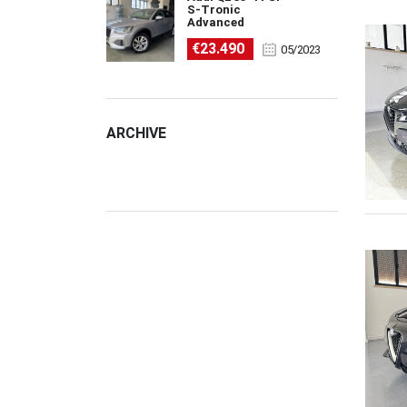
S-Tronic
Advanced
€23.490
05/2023
ARCHIVE
ARCHIVE