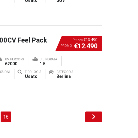
Usato
SUV
100CV Feel Pack
€13.490
Prezzo
€12.490
PROMO
KM PERCORSI
CILINDRATA
62000
1.5
SSIONI
TIPOLOGIA
CATEGORIA
Usato
Berlina
16