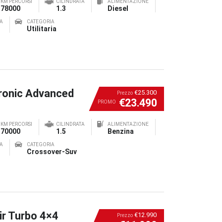
KM PERCORSI
CILINDRATA
ALIMENTAZIONE
78000
1.3
Diesel
A
CATEGORIA
Utilitaria
ronic Advanced
€25.300
Prezzo
€23.490
PROMO
KM PERCORSI
CILINDRATA
ALIMENTAZIONE
70000
1.5
Benzina
A
CATEGORIA
Crossover-Suv
ir Turbo 4×4
€12.990
Prezzo