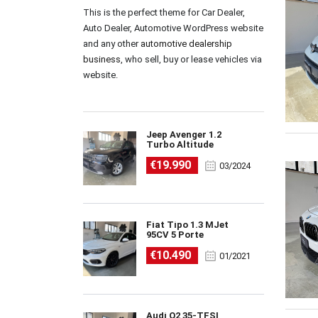
This is the perfect theme for Car Dealer,
Auto Dealer, Automotive WordPress website
and any other
automotive dealership
business
, who sell, buy or lease vehicles via
website.
Jeep Avenger 1.2
Turbo Altitude
€19.990
03/2024
Fiat Tipo 1.3 MJet
95CV 5 Porte
€10.490
01/2021
Audi Q2 35-TFSI