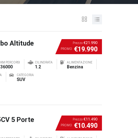
bo Altitude
€21.990
Prezzo
€19.990
PROMO
KM PERCORSI
CILINDRATA
ALIMENTAZIONE
36000
1.2
Benzina
A
CATEGORIA
SUV
5CV 5 Porte
€11.490
Prezzo
€10.490
PROMO