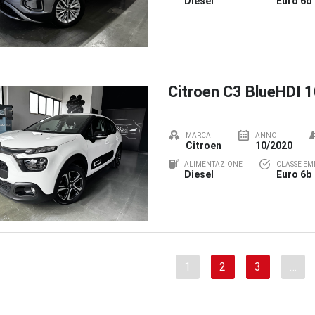
Diesel
Euro 6d
Citroen C3 BlueHDI 
MARCA
ANNO
Citroen
10/2020
ALIMENTAZIONE
CLASSE EMI
Diesel
Euro 6b
1
2
3
…