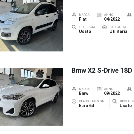
MARCA
ANNO
Fiat
04/2022
TIPOLOGIA
CATEGORIA
Usato
Utilitaria
Bmw X2 S-Drive 18D
MARCA
ANNO
Bmw
09/2022
CLASSE EMISSIONI
TIPOLOGI
Euro 6d
Usato