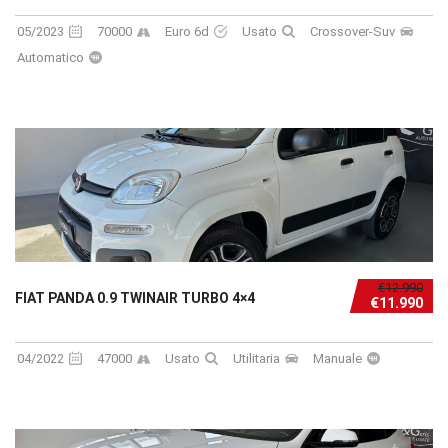
05/2023
70000
Euro 6d
Usato
Crossover-Suv
Automatico
€12.990
FIAT PANDA 0.9 TWINAIR TURBO 4×4
€11.990
04/2022
47000
Usato
Utilitaria
Manuale