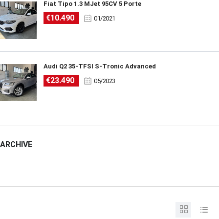
Fiat Tipo 1.3 MJet 95CV 5 Porte
€10.490
01/2021
Audi Q2 35-TFSI S-Tronic Advanced
€23.490
05/2023
ARCHIVE
ARCHIVE