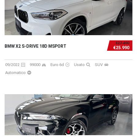
€27.490
BMW X2 S-DRIVE 18D MSPORT
€25.990
09/2022
99000
Euro 6d
Usato
SUV
Automatico