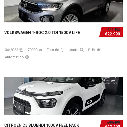
€24.490
VOLKSWAGEN T-ROC 2.0 TDI 150CV LIFE
€22.990
06/2022
70000
Euro 6d
Usato
SUV
Automatico
€13.490
CITROEN C3 BLUEHDI 100CV FEEL PACK
€12.490