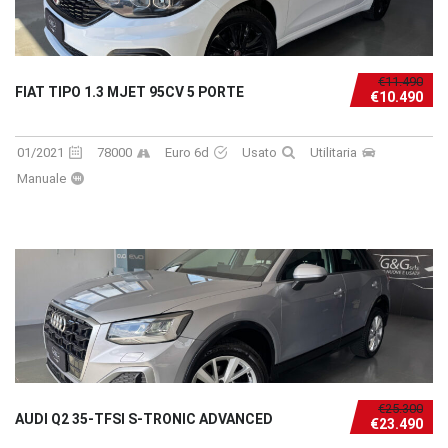
€11.490
FIAT TIPO 1.3 MJET 95CV 5 PORTE
€10.490
01/2021
78000
Euro 6d
Usato
Utilitaria
Manuale
€25.300
AUDI Q2 35-TFSI S-TRONIC ADVANCED
€23.490