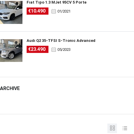
Fiat Tipo 1.3 MJet 95CV 5 Porte
€10.490
01/2021
Audi Q2 35-TFSI S-Tronic Advanced
€23.490
05/2023
ARCHIVE
ARCHIVE