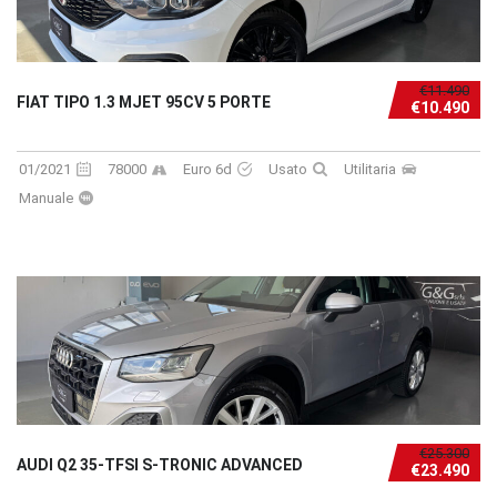
€11.490
FIAT TIPO 1.3 MJET 95CV 5 PORTE
€10.490
01/2021
78000
Euro 6d
Usato
Utilitaria
Manuale
€25.300
AUDI Q2 35-TFSI S-TRONIC ADVANCED
€23.490