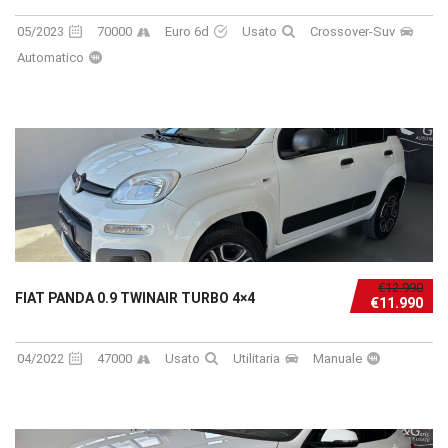
05/2023
70000
Euro 6d
Usato
Crossover-Suv
Automatico
€12.990
FIAT PANDA 0.9 TWINAIR TURBO 4×4
€11.990
04/2022
47000
Usato
Utilitaria
Manuale