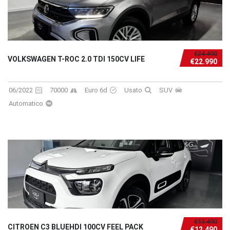
€24.490
VOLKSWAGEN T-ROC 2.0 TDI 150CV LIFE
€22.990
06/2022
70000
Euro 6d
Usato
SUV
Automatico
€13.490
CITROEN C3 BLUEHDI 100CV FEEL PACK
€12.490