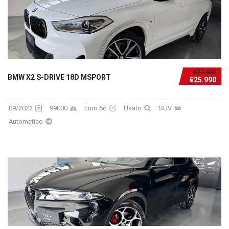
€27.490
BMW X2 S-DRIVE 18D MSPORT
€25.990
09/2022
99000
Euro 6d
Usato
SUV
Automatico