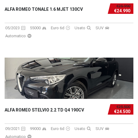
€25.990
ALFA ROMEO TONALE 1.6 MJET 130CV
€24.990
05/2023
55000
Euro 6d
Usato
SUV
Automatico
€25.500
ALFA ROMEO STELVIO 2.2 TD Q4 190CV
€24.500
09/2021
99000
Euro 6d
Usato
SUV
Automatico