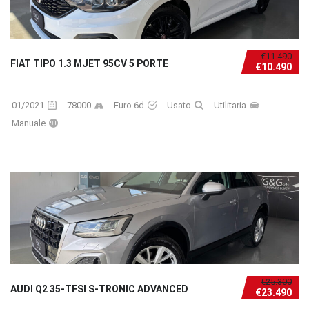
€11.490
FIAT TIPO 1.3 MJET 95CV 5 PORTE
€10.490
01/2021
78000
Euro 6d
Usato
Utilitaria
Manuale
€25.300
AUDI Q2 35-TFSI S-TRONIC ADVANCED
€23.490