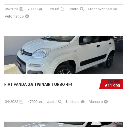
05/2023
70000
Euro 6d
Usato
Crossover-Suv
Automatico
€12.990
FIAT PANDA 0.9 TWINAIR TURBO 4×4
€11.990
04/2022
47000
Usato
Utilitaria
Manuale