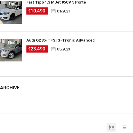
Fiat Tipo 1.3 MJet 95CV 5 Porte
€10.490
01/2021
Audi Q2 35-TFSI S-Tronic Advanced
€23.490
05/2023
ARCHIVE
ARCHIVE