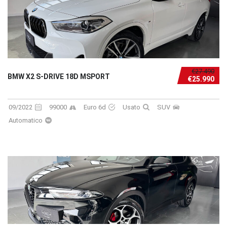
€27.490
BMW X2 S-DRIVE 18D MSPORT
€25.990
09/2022
99000
Euro 6d
Usato
SUV
Automatico