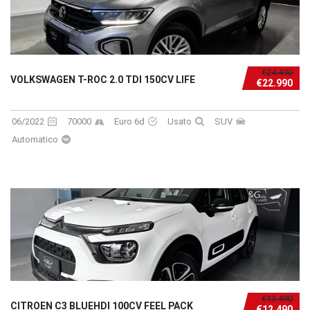
€24.490
VOLKSWAGEN T-ROC 2.0 TDI 150CV LIFE
€22.990
06/2022
70000
Euro 6d
Usato
SUV
Automatico
€13.490
CITROEN C3 BLUEHDI 100CV FEEL PACK
€12.490