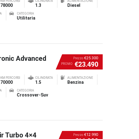
KM PERCORSI
CILINDRATA
ALIMENTAZIONE
78000
1.3
Diesel
A
CATEGORIA
Utilitaria
ronic Advanced
€25.300
Prezzo
€23.490
PROMO
KM PERCORSI
CILINDRATA
ALIMENTAZIONE
70000
1.5
Benzina
A
CATEGORIA
Crossover-Suv
ir Turbo 4×4
€12.990
Prezzo