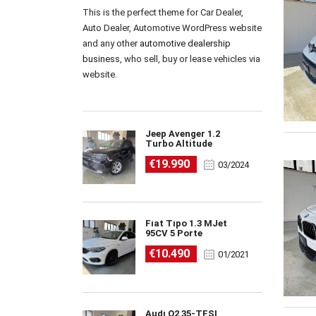
This is the perfect theme for Car Dealer,
Auto Dealer, Automotive WordPress website
and any other
automotive dealership
business
, who sell, buy or lease vehicles via
website.
Jeep Avenger 1.2
Turbo Altitude
€19.990
03/2024
Fiat Tipo 1.3 MJet
95CV 5 Porte
€10.490
01/2021
Audi Q2 35-TFSI