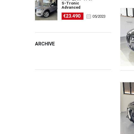
S-Tronic
Advanced
€23.490
05/2023
ARCHIVE
ARCHIVE