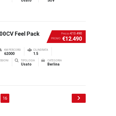
Usato
SUV
100CV Feel Pack
€13.490
Prezzo
€12.490
PROMO
KM PERCORSI
CILINDRATA
62000
1.5
SSIONI
TIPOLOGIA
CATEGORIA
Usato
Berlina
16