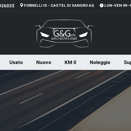
926033
FORNELLI IS - CASTEL DI SANGRO AQ
LUN-VEN 09–13
Usato
Nuovo
KM 0
Noleggio
Sup