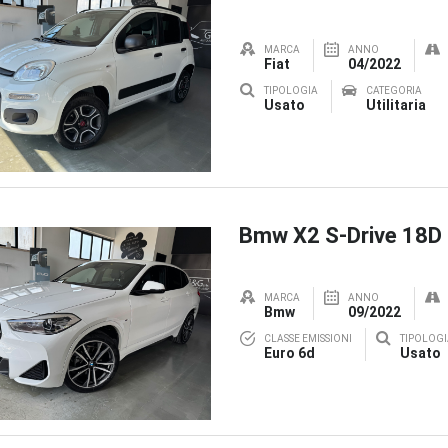
MARCA
ANNO
Fiat
04/2022
TIPOLOGIA
CATEGORIA
Usato
Utilitaria
Bmw X2 S-Drive 18D
MARCA
ANNO
Bmw
09/2022
CLASSE EMISSIONI
TIPOLOGI
Euro 6d
Usato