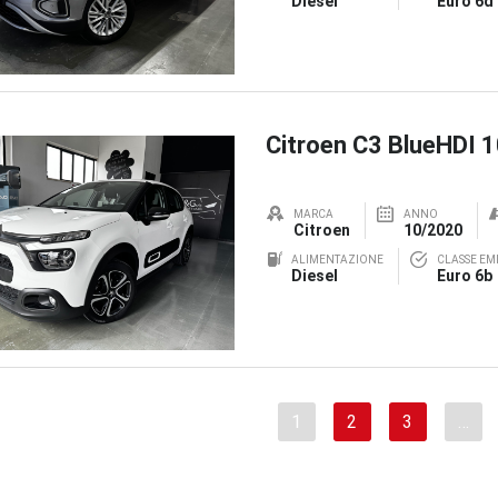
Diesel
Euro 6d
Citroen C3 BlueHDI 
MARCA
ANNO
Citroen
10/2020
ALIMENTAZIONE
CLASSE EMI
Diesel
Euro 6b
1
2
3
…