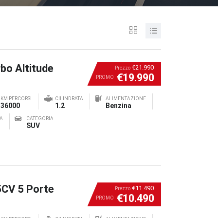
bo Altitude
€21.990
Prezzo
€19.990
PROMO
KM PERCORSI
CILINDRATA
ALIMENTAZIONE
36000
1.2
Benzina
A
CATEGORIA
SUV
5CV 5 Porte
€11.490
Prezzo
€10.490
PROMO