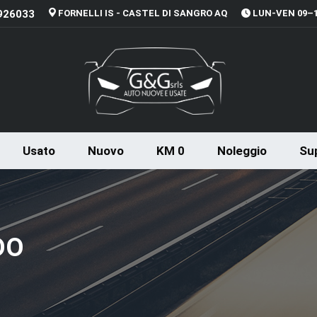
926033
FORNELLI IS - CASTEL DI SANGRO AQ
LUN-VEN 09–13
Usato
Nuovo
KM 0
Noleggio
Sup
DO