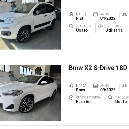
MARCA
ANNO
Fiat
04/2022
TIPOLOGIA
CATEGORIA
Usato
Utilitaria
Bmw X2 S-Drive 18D
MARCA
ANNO
Bmw
09/2022
CLASSE EMISSIONI
TIPOLOGI
Euro 6d
Usato