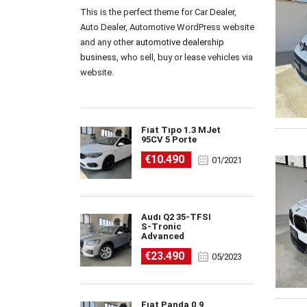
This is the perfect theme for Car Dealer,
Auto Dealer, Automotive WordPress website
and any other
automotive dealership
business
, who sell, buy or lease vehicles via
website.
Fiat Tipo 1.3 MJet
95CV 5 Porte
€10.490
01/2021
Audi Q2 35-TFSI
S-Tronic
Advanced
€23.490
05/2023
Fiat Panda 0.9