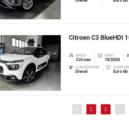
Diesel
Euro 6d
Citroen C3 BlueHDI 
MARCA
ANNO
Citroen
10/2020
ALIMENTAZIONE
CLASSE EMI
Diesel
Euro 6b
1
2
3
…