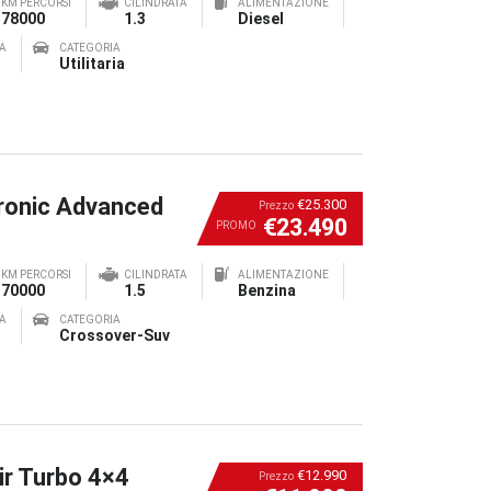
KM PERCORSI
CILINDRATA
ALIMENTAZIONE
78000
1.3
Diesel
A
CATEGORIA
Utilitaria
ronic Advanced
€25.300
Prezzo
€23.490
PROMO
KM PERCORSI
CILINDRATA
ALIMENTAZIONE
70000
1.5
Benzina
A
CATEGORIA
Crossover-Suv
ir Turbo 4×4
€12.990
Prezzo