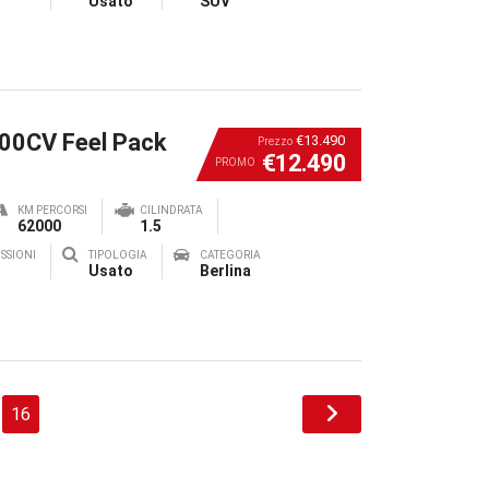
Usato
SUV
100CV Feel Pack
€13.490
Prezzo
€12.490
PROMO
KM PERCORSI
CILINDRATA
62000
1.5
SSIONI
TIPOLOGIA
CATEGORIA
Usato
Berlina
16