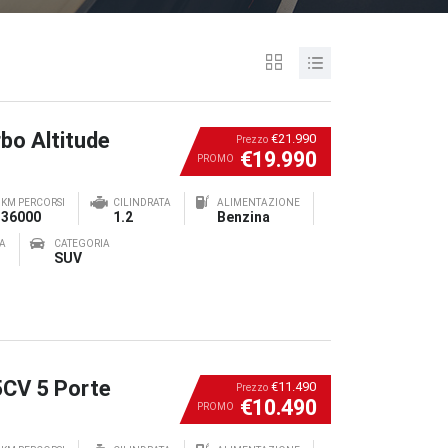
bo Altitude
€21.990
Prezzo
€19.990
PROMO
KM PERCORSI
CILINDRATA
ALIMENTAZIONE
36000
1.2
Benzina
A
CATEGORIA
SUV
5CV 5 Porte
€11.490
Prezzo
€10.490
PROMO