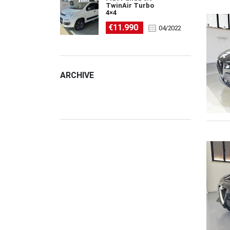
TwinAir Turbo
4×4
€11.990
04/2022
ARCHIVE
ARCHIVE