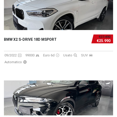
€27.490
BMW X2 S-DRIVE 18D MSPORT
€25.990
09/2022
99000
Euro 6d
Usato
SUV
Automatico