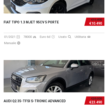
€11.490
FIAT TIPO 1.3 MJET 95CV 5 PORTE
€10.490
01/2021
78000
Euro 6d
Usato
Utilitaria
Manuale
€25.300
AUDI Q2 35-TFSI S-TRONIC ADVANCED
€23.490