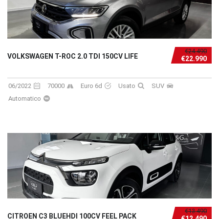
€24.490
VOLKSWAGEN T-ROC 2.0 TDI 150CV LIFE
€22.990
06/2022
70000
Euro 6d
Usato
SUV
Automatico
€13.490
CITROEN C3 BLUEHDI 100CV FEEL PACK
€12.490