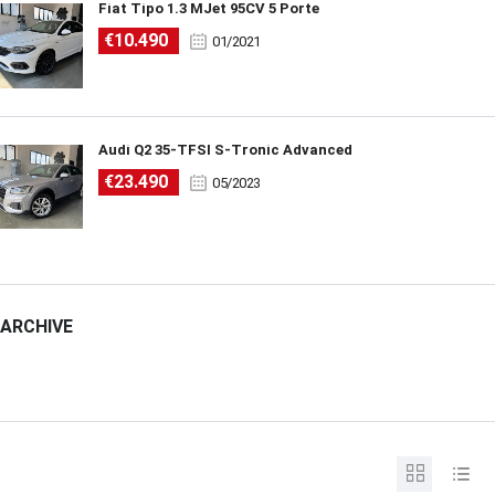
Fiat Tipo 1.3 MJet 95CV 5 Porte
€10.490
01/2021
Audi Q2 35-TFSI S-Tronic Advanced
€23.490
05/2023
ARCHIVE
ARCHIVE