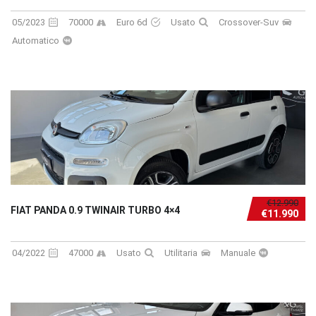
05/2023
70000
Euro 6d
Usato
Crossover-Suv
Automatico
€12.990
FIAT PANDA 0.9 TWINAIR TURBO 4×4
€11.990
04/2022
47000
Usato
Utilitaria
Manuale