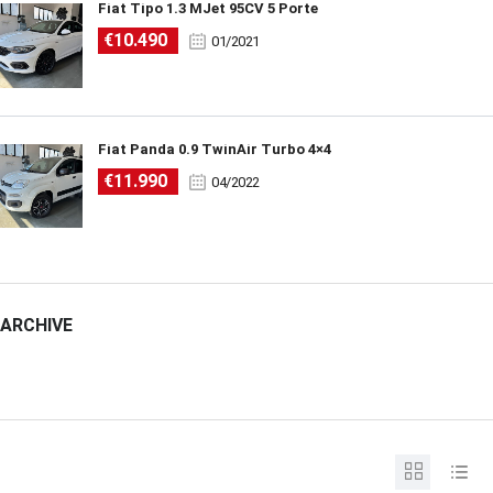
Fiat Tipo 1.3 MJet 95CV 5 Porte
€10.490
01/2021
Fiat Panda 0.9 TwinAir Turbo 4×4
€11.990
04/2022
ARCHIVE
ARCHIVE