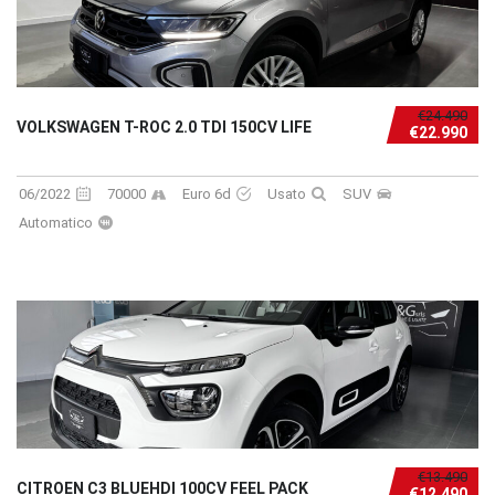
€24.490
VOLKSWAGEN T-ROC 2.0 TDI 150CV LIFE
€22.990
06/2022
70000
Euro 6d
Usato
SUV
Automatico
€13.490
CITROEN C3 BLUEHDI 100CV FEEL PACK
€12.490