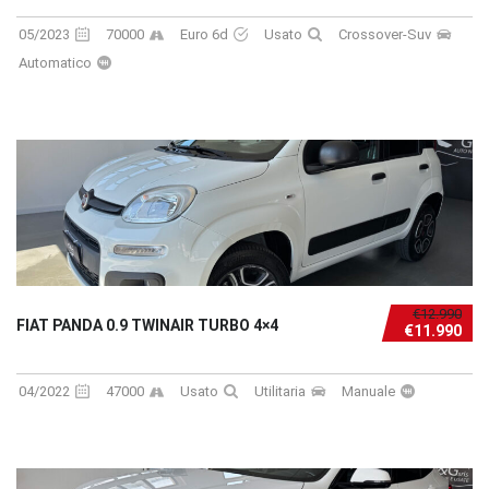
05/2023
70000
Euro 6d
Usato
Crossover-Suv
Automatico
€12.990
FIAT PANDA 0.9 TWINAIR TURBO 4×4
€11.990
04/2022
47000
Usato
Utilitaria
Manuale