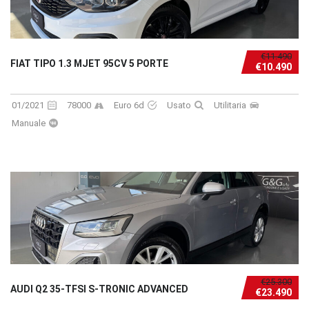
€11.490
FIAT TIPO 1.3 MJET 95CV 5 PORTE
€10.490
01/2021
78000
Euro 6d
Usato
Utilitaria
Manuale
€25.300
AUDI Q2 35-TFSI S-TRONIC ADVANCED
€23.490