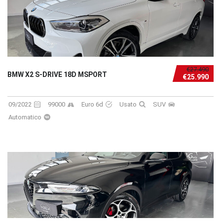
€27.490
BMW X2 S-DRIVE 18D MSPORT
€25.990
09/2022
99000
Euro 6d
Usato
SUV
Automatico