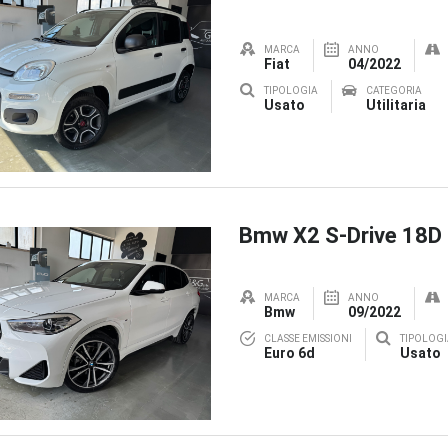
MARCA
ANNO
Fiat
04/2022
TIPOLOGIA
CATEGORIA
Usato
Utilitaria
Bmw X2 S-Drive 18D
MARCA
ANNO
Bmw
09/2022
CLASSE EMISSIONI
TIPOLOGI
Euro 6d
Usato