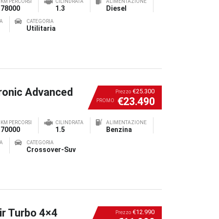
KM PERCORSI
CILINDRATA
ALIMENTAZIONE
78000
1.3
Diesel
A
CATEGORIA
Utilitaria
ronic Advanced
€25.300
Prezzo
€23.490
PROMO
KM PERCORSI
CILINDRATA
ALIMENTAZIONE
70000
1.5
Benzina
A
CATEGORIA
Crossover-Suv
ir Turbo 4×4
€12.990
Prezzo