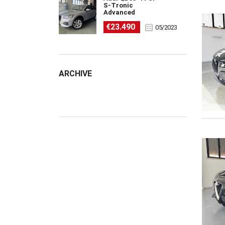
S-Tronic
Advanced
€23.490
05/2023
ARCHIVE
ARCHIVE