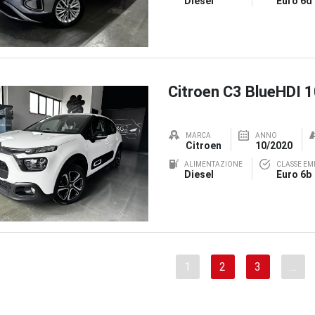
Diesel
Euro 6d
Citroen C3 BlueHDI 
MARCA
ANNO
Citroen
10/2020
ALIMENTAZIONE
CLASSE EMI
Diesel
Euro 6b
1
2
3
…