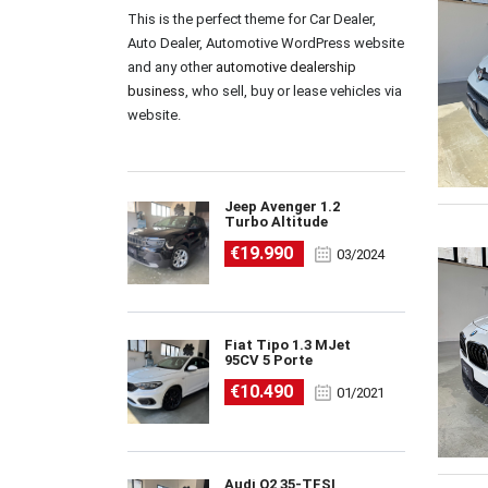
This is the perfect theme for Car Dealer,
Auto Dealer, Automotive WordPress website
and any other
automotive dealership
business
, who sell, buy or lease vehicles via
website.
Jeep Avenger 1.2
Turbo Altitude
€19.990
03/2024
Fiat Tipo 1.3 MJet
95CV 5 Porte
€10.490
01/2021
Audi Q2 35-TFSI