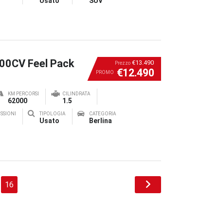
Usato
SUV
100CV Feel Pack
€13.490
Prezzo
€12.490
PROMO
KM PERCORSI
CILINDRATA
62000
1.5
SSIONI
TIPOLOGIA
CATEGORIA
Usato
Berlina
16