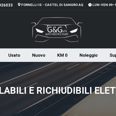
926033
FORNELLI IS - CASTEL DI SANGRO AQ
LUN-VEN 09–13
Usato
Nuovo
KM 0
Noleggio
Sup
ABILI E RICHIUDIBILI EL