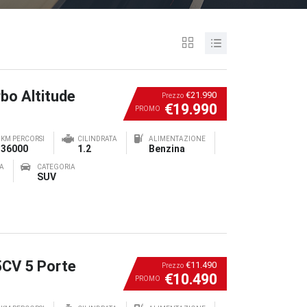
bo Altitude
€21.990
Prezzo
€19.990
PROMO
KM PERCORSI
CILINDRATA
ALIMENTAZIONE
36000
1.2
Benzina
A
CATEGORIA
SUV
5CV 5 Porte
€11.490
Prezzo
€10.490
PROMO