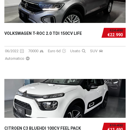
€24.490
VOLKSWAGEN T-ROC 2.0 TDI 150CV LIFE
€22.990
06/2022
70000
Euro 6d
Usato
SUV
Automatico
€13.490
CITROEN C3 BLUEHDI 100CV FEEL PACK
€12.490