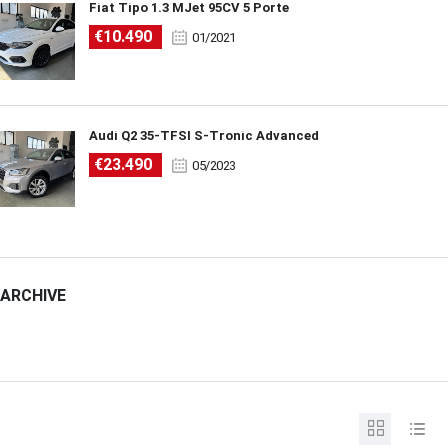
Fiat Tipo 1.3 MJet 95CV 5 Porte
€10.490
01/2021
Audi Q2 35-TFSI S-Tronic Advanced
€23.490
05/2023
ARCHIVE
ARCHIVE