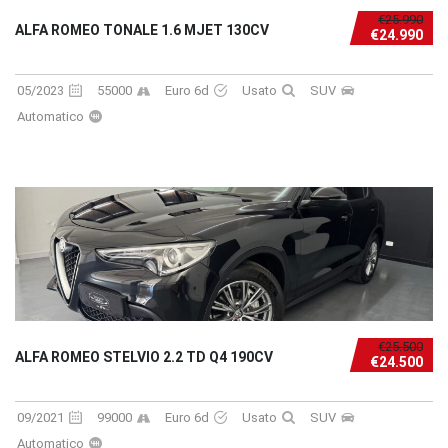
€25.990
ALFA ROMEO TONALE 1.6 MJET 130CV
€24.990
05/2023
55000
Euro 6d
Usato
SUV
Automatico
€25.500
ALFA ROMEO STELVIO 2.2 TD Q4 190CV
€24.500
09/2021
99000
Euro 6d
Usato
SUV
Automatico