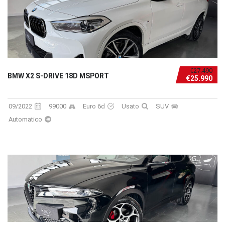
€27.490
BMW X2 S-DRIVE 18D MSPORT
€25.990
09/2022
99000
Euro 6d
Usato
SUV
Automatico