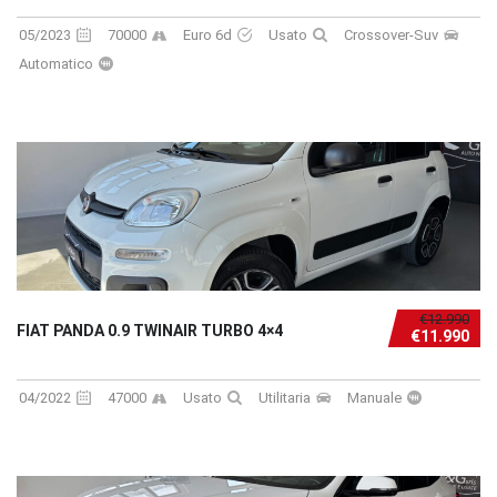
05/2023
70000
Euro 6d
Usato
Crossover-Suv
Automatico
€12.990
FIAT PANDA 0.9 TWINAIR TURBO 4×4
€11.990
04/2022
47000
Usato
Utilitaria
Manuale