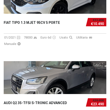
€11.490
FIAT TIPO 1.3 MJET 95CV 5 PORTE
€10.490
01/2021
78000
Euro 6d
Usato
Utilitaria
Manuale
€25.300
AUDI Q2 35-TFSI S-TRONIC ADVANCED
€23.490