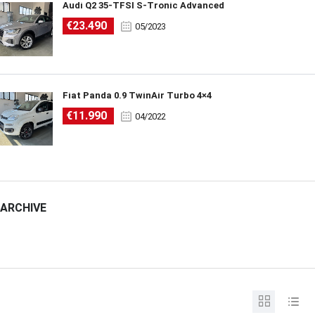
Audi Q2 35-TFSI S-Tronic Advanced
€23.490
05/2023
Fiat Panda 0.9 TwinAir Turbo 4×4
€11.990
04/2022
ARCHIVE
ARCHIVE