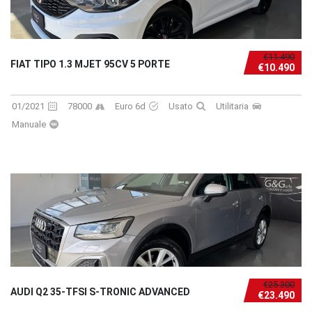
€11.490
FIAT TIPO 1.3 MJET 95CV 5 PORTE
€10.490
01/2021
78000
Euro 6d
Usato
Utilitaria
Manuale
€25.300
AUDI Q2 35-TFSI S-TRONIC ADVANCED
€23.490