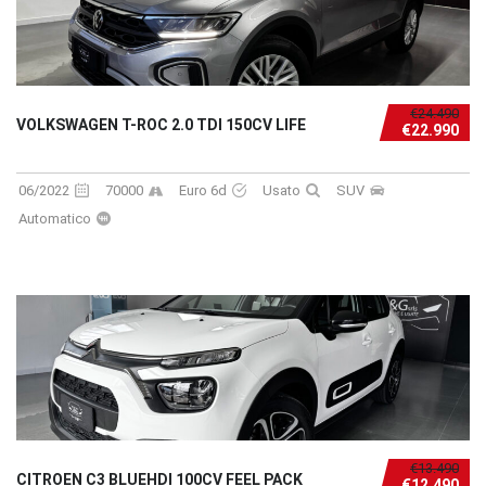
€24.490
VOLKSWAGEN T-ROC 2.0 TDI 150CV LIFE
€22.990
06/2022
70000
Euro 6d
Usato
SUV
Automatico
€13.490
CITROEN C3 BLUEHDI 100CV FEEL PACK
€12.490