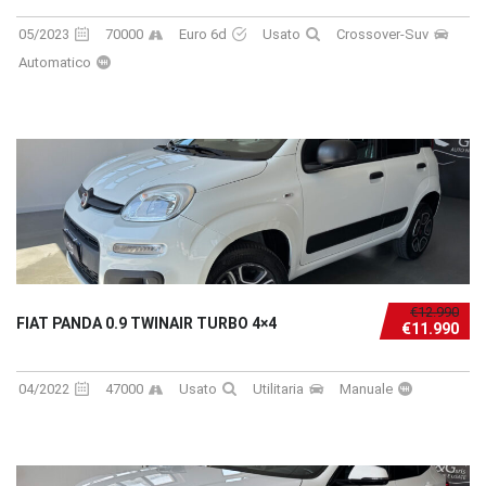
05/2023
70000
Euro 6d
Usato
Crossover-Suv
Automatico
€12.990
FIAT PANDA 0.9 TWINAIR TURBO 4×4
€11.990
04/2022
47000
Usato
Utilitaria
Manuale