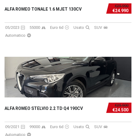
€25.990
ALFA ROMEO TONALE 1.6 MJET 130CV
€24.990
05/2023
55000
Euro 6d
Usato
SUV
Automatico
€25.500
ALFA ROMEO STELVIO 2.2 TD Q4 190CV
€24.500
09/2021
99000
Euro 6d
Usato
SUV
Automatico