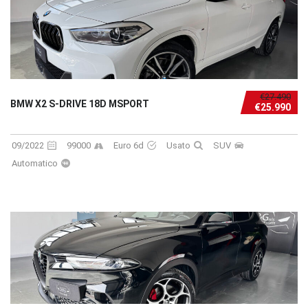
€27.490
BMW X2 S-DRIVE 18D MSPORT
€25.990
09/2022
99000
Euro 6d
Usato
SUV
Automatico