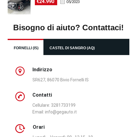
€24.990
05/2023
Bisogno di aiuto? Contattaci!
FORNELLI (IS)
CASTEL DI SANGRO (AQ)
Indirizzo
SR627, 86070 Bivio Fornelli IS
Contatti
Cellulare: 3281733199
Email:
info@gegauto.it
Orari