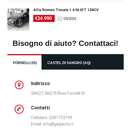
Alfa Romeo Tonale 1.6 MJET 130CV
€24.990
05/2023
Bisogno di aiuto? Contattaci!
FORNELLI (IS)
CASTEL DI SANGRO (AQ)
Indirizzo
SR627, 86070 Bivio Fornelli IS
Contatti
Cellulare: 3281733199
Email:
info@gegauto.it