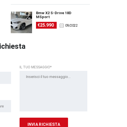
Bmw X2 S-Drive 18D
MSport
€25.990
09/2022
richiesta
IL TUO MESSAGGIO*