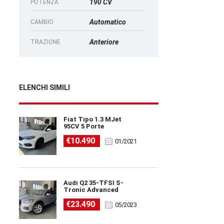
190 CV
POTENZA
Automatico
CAMBIO
Anteriore
TRAZIONE
ELENCHI SIMILI
Fiat Tipo 1.3 MJet
95CV 5 Porte
€10.490
01/2021
Audi Q2 35-TFSI S-
Tronic Advanced
€23.490
05/2023