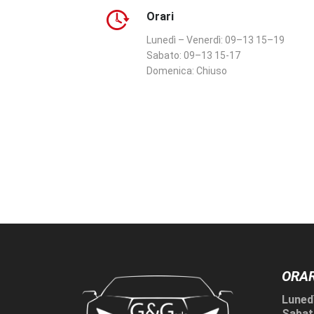
Orari
Lunedì – Venerdì:
09–13 15–19
Sabato:
09–13 15-17
Domenica:
Chiuso
ORAR
Lunedì
Sabat