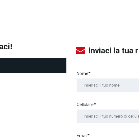
aci!
Inviaci la tua 
Nome*
Cellulare*
Email*