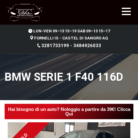
.
LUN-VEN 09–13 15–19 SAB 09–13 15–17
FORNELLI IS - CASTEL DI SANGRO AQ
3281733199 - 3484926033
BMW SERIE 1 F40 116D
Hai bisogno di un auto? Noleggio a partire da 39€! Clicca
Qui