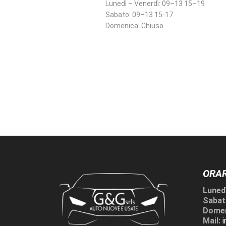
Lunedì – Venerdì:
09–13 15–19
Sabato:
09–13 15-17
Domenica:
Chiuso
ORAR
Lunedì
Sabat
Domen
Mail: