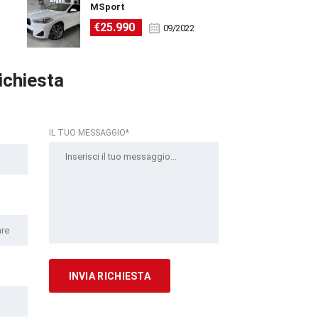
MSport
€25.990
09/2022
richiesta
IL TUO MESSAGGIO*