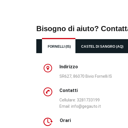
Bisogno di aiuto? Contatt
FORNELLI (IS)
CASTEL DI SANGRO (AQ)
Indirizzo
SR627, 86070 Bivio Fornelli IS
Contatti
Cellulare: 3281733199
Email:
info@gegauto.it
Orari