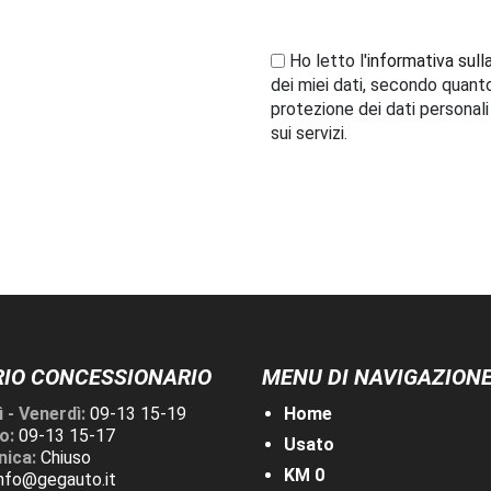
Ho letto l'
informativa sull
dei miei dati, secondo quant
protezione dei dati personal
sui servizi.
IO CONCESSIONARIO
MENU DI NAVIGAZION
 - Venerdì:
09-13 15-19
Home
o:
09-13 15-17
Usato
ica:
Chiuso
KM 0
info@gegauto.it