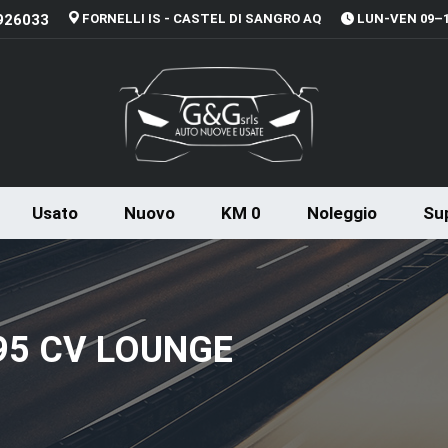
926033
FORNELLI IS - CASTEL DI SANGRO AQ
LUN-VEN 09–13
Usato
Nuovo
KM 0
Noleggio
Sup
 95 CV LOUNGE